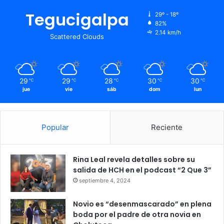
Tegucigalpa
29º - 18º
82%
2.14 km/h
Scattered Clouds
29
29
28
30
30
℃
℃
℃
℃
℃
jue
vie
sáb
dom
lun
Popular
Reciente
Rina Leal revela detalles sobre su
salida de HCH en el podcast “2 Que 3”
septiembre 4, 2024
Novio es “desenmascarado” en plena
boda por el padre de otra novia en