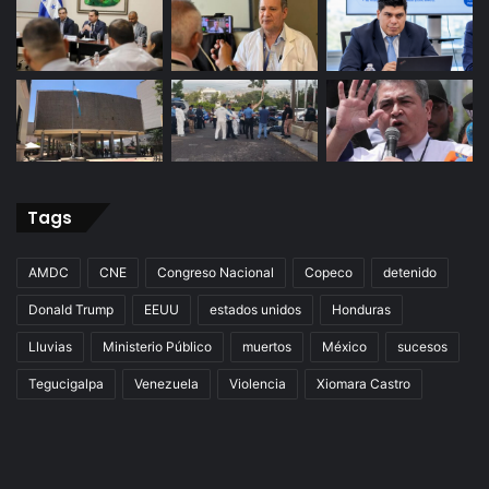
Tags
AMDC
CNE
Congreso Nacional
Copeco
detenido
Donald Trump
EEUU
estados unidos
Honduras
Lluvias
Ministerio Público
muertos
México
sucesos
Tegucigalpa
Venezuela
Violencia
Xiomara Castro