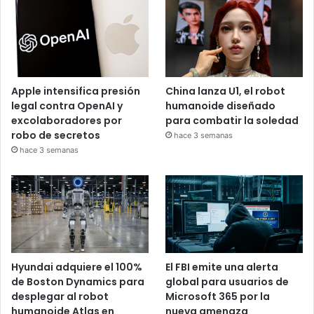
Apple intensifica presión
China lanza U1, el robot
legal contra OpenAI y
humanoide diseñado
excolaboradores por
para combatir la soledad
robo de secretos
hace 3 semanas
hace 3 semanas
Hyundai adquiere el 100%
El FBI emite una alerta
de Boston Dynamics para
global para usuarios de
desplegar al robot
Microsoft 365 por la
humanoide Atlas en
nueva amenaza