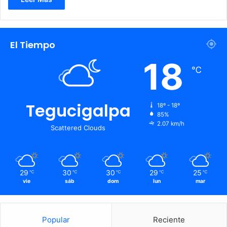
El Tiempo
18
℃
Tegucigalpa
18º - 18º
85%
2.07 km/h
Scattered Clouds
29
30
30
29
25
℃
℃
℃
℃
℃
vie
sáb
dom
lun
mar
Popular
Reciente