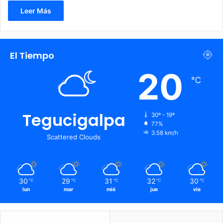
Leer Más
El Tiempo
20
℃
Tegucigalpa
30º - 19º
77%
3.58 km/h
Scattered Clouds
30
29
31
32
30
℃
℃
℃
℃
℃
lun
mar
mié
jue
vie