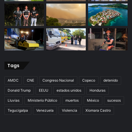
Tags
AMDC
CNE
Congreso Nacional
Copeco
detenido
Donald Trump
EEUU
estados unidos
Honduras
Lluvias
Ministerio Público
muertos
México
sucesos
Tegucigalpa
Venezuela
Violencia
Xiomara Castro