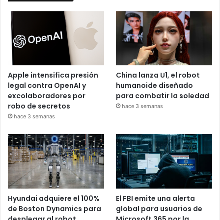
Apple intensifica presión
China lanza U1, el robot
legal contra OpenAI y
humanoide diseñado
excolaboradores por
para combatir la soledad
robo de secretos
hace 3 semanas
hace 3 semanas
Hyundai adquiere el 100%
El FBI emite una alerta
de Boston Dynamics para
global para usuarios de
desplegar al robot
Microsoft 365 por la