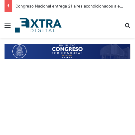
Congreso Nacional entrega 21 aires acondicionados a escuelas de Choluteca
Menu
B