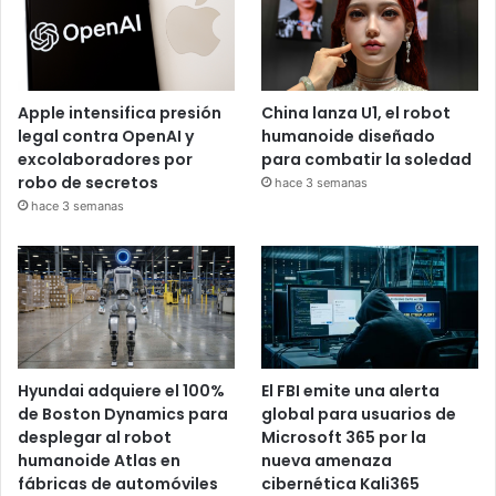
Apple intensifica presión
China lanza U1, el robot
legal contra OpenAI y
humanoide diseñado
excolaboradores por
para combatir la soledad
robo de secretos
hace 3 semanas
hace 3 semanas
Hyundai adquiere el 100%
El FBI emite una alerta
de Boston Dynamics para
global para usuarios de
desplegar al robot
Microsoft 365 por la
humanoide Atlas en
nueva amenaza
fábricas de automóviles
cibernética Kali365