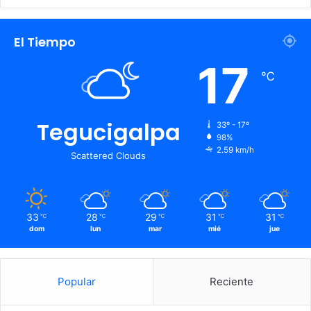
El Tiempo
17
℃
Tegucigalpa
33º - 17º
98%
2.59 km/h
Scattered Clouds
33
28
29
31
31
℃
℃
℃
℃
℃
dom
lun
mar
mié
jue
Popular
Reciente