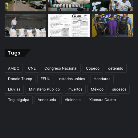
Tags
AMDC
CNE
Congreso Nacional
Copeco
detenido
Donald Trump
EEUU
estados unidos
Honduras
Lluvias
Ministerio Público
muertos
México
sucesos
Tegucigalpa
Venezuela
Violencia
Xiomara Castro