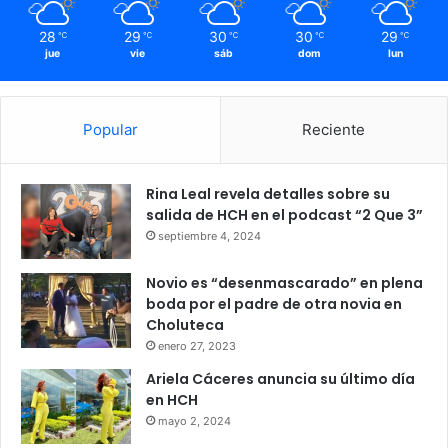
28
29
30
30
29
℃
℃
℃
℃
℃
jue
vie
sáb
dom
lun
Popular
Reciente
Rina Leal revela detalles sobre su
salida de HCH en el podcast “2 Que 3”
septiembre 4, 2024
Novio es “desenmascarado” en plena
boda por el padre de otra novia en
Choluteca
enero 27, 2023
Ariela Cáceres anuncia su último día
en HCH
mayo 2, 2024