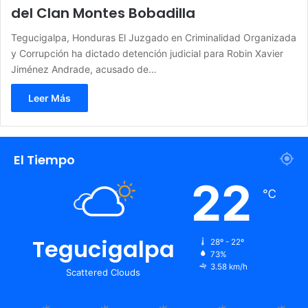
del Clan Montes Bobadilla
Tegucigalpa, Honduras El Juzgado en Criminalidad Organizada
y Corrupción ha dictado detención judicial para Robin Xavier
Jiménez Andrade, acusado de…
Leer Más
El Tiempo
22
℃
Tegucigalpa
28º - 22º
73%
3.58 km/h
Scattered Clouds