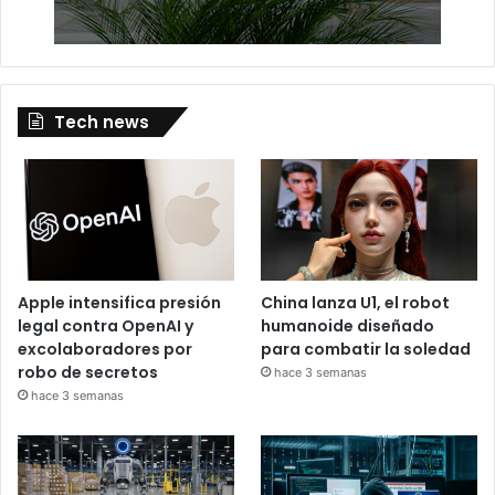
Tech news
Apple intensifica presión
China lanza U1, el robot
legal contra OpenAI y
humanoide diseñado
excolaboradores por
para combatir la soledad
robo de secretos
hace 3 semanas
hace 3 semanas