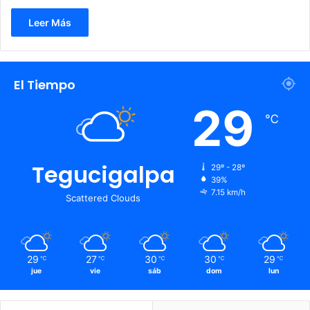
Leer Más
El Tiempo
29
℃
Tegucigalpa
29º - 28º
39%
7.15 km/h
Scattered Clouds
29
27
30
30
29
℃
℃
℃
℃
℃
jue
vie
sáb
dom
lun