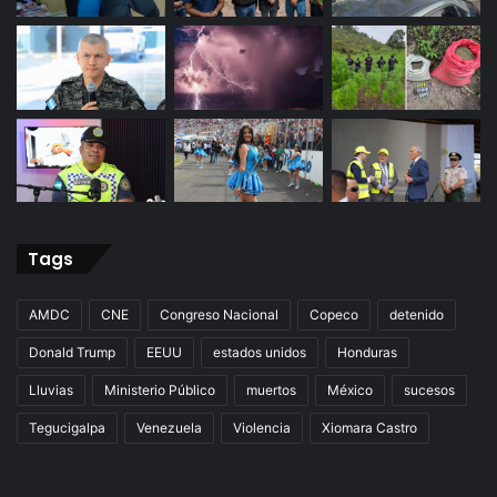
Tags
AMDC
CNE
Congreso Nacional
Copeco
detenido
Donald Trump
EEUU
estados unidos
Honduras
Lluvias
Ministerio Público
muertos
México
sucesos
Tegucigalpa
Venezuela
Violencia
Xiomara Castro