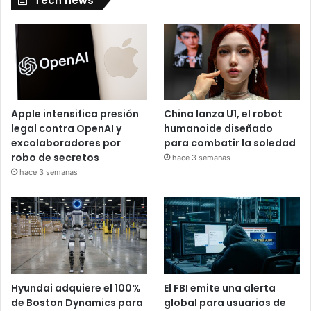
Tech news
Apple intensifica presión
China lanza U1, el robot
legal contra OpenAI y
humanoide diseñado
excolaboradores por
para combatir la soledad
robo de secretos
hace 3 semanas
hace 3 semanas
Hyundai adquiere el 100%
El FBI emite una alerta
de Boston Dynamics para
global para usuarios de