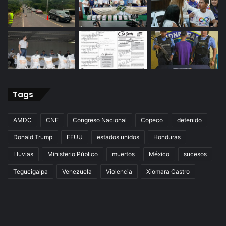
Tags
AMDC
CNE
Congreso Nacional
Copeco
detenido
Donald Trump
EEUU
estados unidos
Honduras
Lluvias
Ministerio Público
muertos
México
sucesos
Tegucigalpa
Venezuela
Violencia
Xiomara Castro