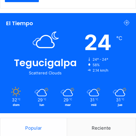
El Tiempo
24
℃
Tegucigalpa
24º - 24º
58%
2.14 km/h
Scattered Clouds
32
29
29
31
31
℃
℃
℃
℃
℃
dom
lun
mar
mié
jue
Popular
Reciente