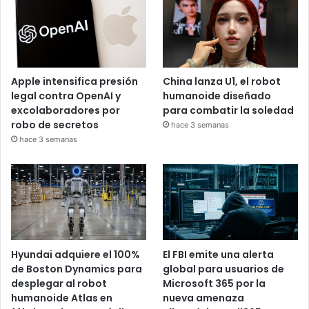
Apple intensifica presión
China lanza U1, el robot
legal contra OpenAI y
humanoide diseñado
excolaboradores por
para combatir la soledad
robo de secretos
hace 3 semanas
hace 3 semanas
Hyundai adquiere el 100%
El FBI emite una alerta
de Boston Dynamics para
global para usuarios de
desplegar al robot
Microsoft 365 por la
humanoide Atlas en
nueva amenaza