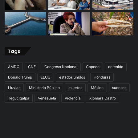
Tags
AMDC
CNE
Congreso Nacional
Copeco
detenido
Donald Trump
EEUU
estados unidos
Honduras
Lluvias
Ministerio Público
muertos
México
sucesos
Tegucigalpa
Venezuela
Violencia
Xiomara Castro