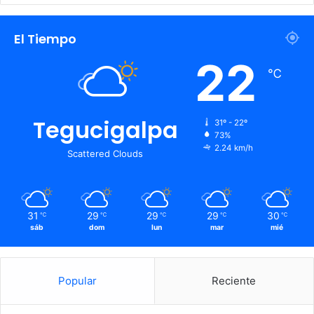
El Tiempo
22
℃
Tegucigalpa
31º - 22º
73%
2.24 km/h
Scattered Clouds
31
29
29
29
30
℃
℃
℃
℃
℃
sáb
dom
lun
mar
mié
Popular
Reciente