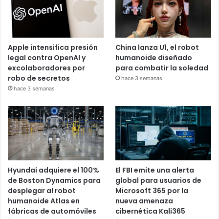
Apple intensifica presión
China lanza U1, el robot
legal contra OpenAI y
humanoide diseñado
excolaboradores por
para combatir la soledad
robo de secretos
hace 3 semanas
hace 3 semanas
Hyundai adquiere el 100%
El FBI emite una alerta
de Boston Dynamics para
global para usuarios de
desplegar al robot
Microsoft 365 por la
humanoide Atlas en
nueva amenaza
fábricas de automóviles
cibernética Kali365