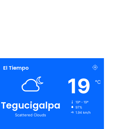
El Tiempo
19
℃
Tegucigalpa
19º - 19º
97%
1.94 km/h
Scattered Clouds