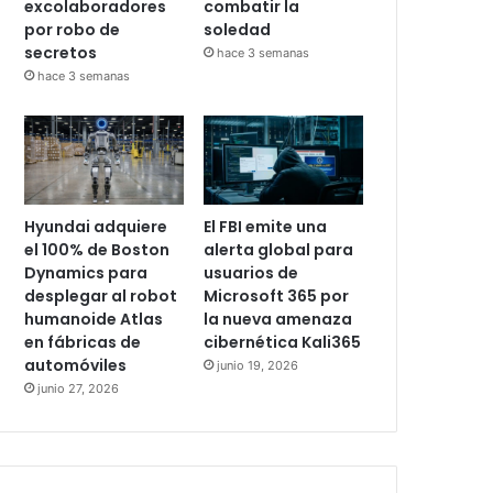
excolaboradores
combatir la
por robo de
soledad
secretos
hace 3 semanas
hace 3 semanas
Hyundai adquiere
El FBI emite una
el 100% de Boston
alerta global para
Dynamics para
usuarios de
desplegar al robot
Microsoft 365 por
humanoide Atlas
la nueva amenaza
en fábricas de
cibernética Kali365
automóviles
junio 19, 2026
junio 27, 2026