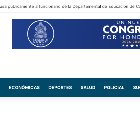
ada Maribel Espinoza arremete contra el expresidente Juan Orlando He
ECONÓMICAS
DEPORTES
SALUD
POLICIAL
SU