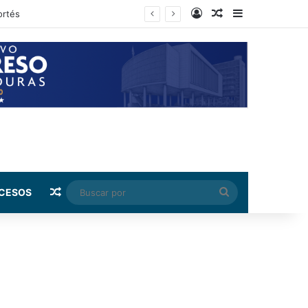
Log In
Random Article
Sidebar
rnández
Random Article
Buscar
CESOS
por