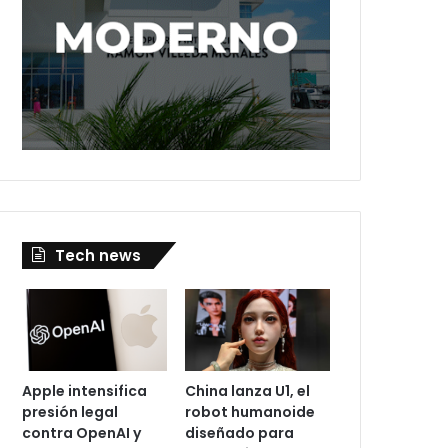
Tech news
Apple intensifica
China lanza U1, el
presión legal
robot humanoide
contra OpenAI y
diseñado para