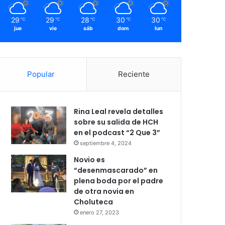
29
29
28
30
30
℃
℃
℃
℃
℃
jue
vie
sáb
dom
lun
Popular
Reciente
Rina Leal revela detalles
sobre su salida de HCH
en el podcast “2 Que 3”
septiembre 4, 2024
Novio es
“desenmascarado” en
plena boda por el padre
de otra novia en
Choluteca
enero 27, 2023