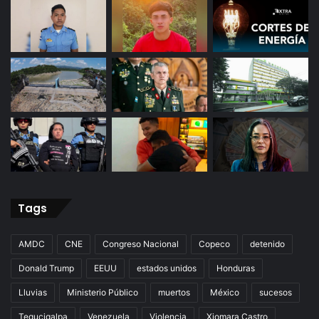
Tags
AMDC
CNE
Congreso Nacional
Copeco
detenido
Donald Trump
EEUU
estados unidos
Honduras
Lluvias
Ministerio Público
muertos
México
sucesos
Tegucigalpa
Venezuela
Violencia
Xiomara Castro