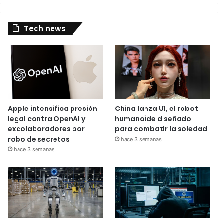
Tech news
Apple intensifica presión
China lanza U1, el robot
legal contra OpenAI y
humanoide diseñado
excolaboradores por
para combatir la soledad
robo de secretos
hace 3 semanas
hace 3 semanas