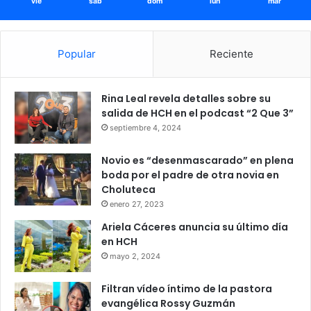
vie
sáb
dom
lun
mar
Popular
Reciente
Rina Leal revela detalles sobre su
salida de HCH en el podcast “2 Que 3”
septiembre 4, 2024
Novio es “desenmascarado” en plena
boda por el padre de otra novia en
Choluteca
enero 27, 2023
Ariela Cáceres anuncia su último día
en HCH
mayo 2, 2024
Filtran vídeo íntimo de la pastora
evangélica Rossy Guzmán