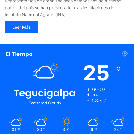
Representantes de organizaciones campesinas de distintas
partes del país se han presentado a las instalaciones del
Instituto Nacional Agrario (INA),…
Leer Más
El Tiempo
25
℃
Tegucigalpa
31º - 25º
61%
4.02 km/h
Scattered Clouds
31
30
30
29
25
℃
℃
℃
℃
℃