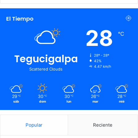
El Tiempo
28
℃
Tegucigalpa
28º - 28º
42%
4.47 km/h
Scattered Clouds
29
30
30
26
28
℃
℃
℃
℃
℃
sáb
dom
lun
mar
mié
Popular
Reciente