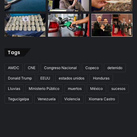
Tags
AMDC
CNE
Congreso Nacional
Copeco
detenido
Donald Trump
EEUU
estados unidos
Honduras
Lluvias
Ministerio Público
muertos
México
sucesos
Tegucigalpa
Venezuela
Violencia
Xiomara Castro