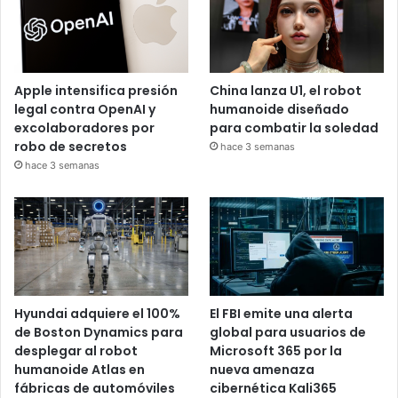
Apple intensifica presión
China lanza U1, el robot
legal contra OpenAI y
humanoide diseñado
excolaboradores por
para combatir la soledad
robo de secretos
hace 3 semanas
hace 3 semanas
Hyundai adquiere el 100%
El FBI emite una alerta
de Boston Dynamics para
global para usuarios de
desplegar al robot
Microsoft 365 por la
humanoide Atlas en
nueva amenaza
fábricas de automóviles
cibernética Kali365