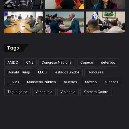
Tags
AMDC
CNE
Congreso Nacional
Copeco
detenido
Donald Trump
EEUU
estados unidos
Honduras
Lluvias
Ministerio Público
muertos
México
sucesos
Tegucigalpa
Venezuela
Violencia
Xiomara Castro