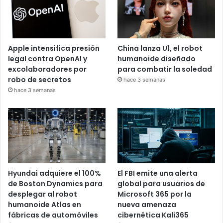
Apple intensifica presión
China lanza U1, el robot
legal contra OpenAI y
humanoide diseñado
excolaboradores por
para combatir la soledad
robo de secretos
hace 3 semanas
hace 3 semanas
Hyundai adquiere el 100%
El FBI emite una alerta
de Boston Dynamics para
global para usuarios de
desplegar al robot
Microsoft 365 por la
humanoide Atlas en
nueva amenaza
fábricas de automóviles
cibernética Kali365