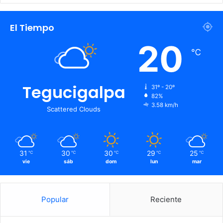
El Tiempo
20
℃
Tegucigalpa
31º - 20º
82%
3.58 km/h
Scattered Clouds
31
30
30
29
25
℃
℃
℃
℃
℃
vie
sáb
dom
lun
mar
Popular
Reciente