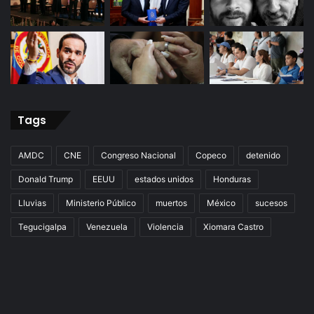
Tags
AMDC
CNE
Congreso Nacional
Copeco
detenido
Donald Trump
EEUU
estados unidos
Honduras
Lluvias
Ministerio Público
muertos
México
sucesos
Tegucigalpa
Venezuela
Violencia
Xiomara Castro