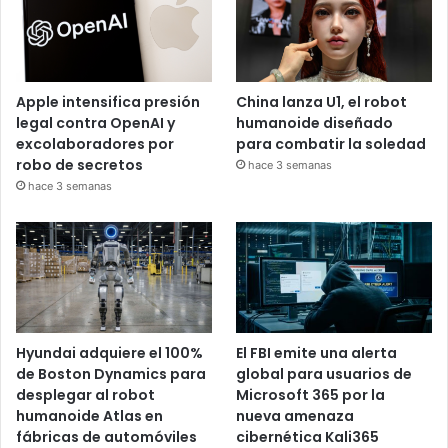
Apple intensifica presión
China lanza U1, el robot
legal contra OpenAI y
humanoide diseñado
excolaboradores por
para combatir la soledad
robo de secretos
hace 3 semanas
hace 3 semanas
Hyundai adquiere el 100%
El FBI emite una alerta
de Boston Dynamics para
global para usuarios de
desplegar al robot
Microsoft 365 por la
humanoide Atlas en
nueva amenaza
fábricas de automóviles
cibernética Kali365