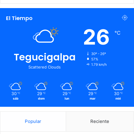
El Tiempo
26
℃
Tegucigalpa
30º - 26º
57%
1.79 km/h
Scattered Clouds
30
29
29
29
30
℃
℃
℃
℃
℃
sáb
dom
lun
mar
mié
Popular
Reciente