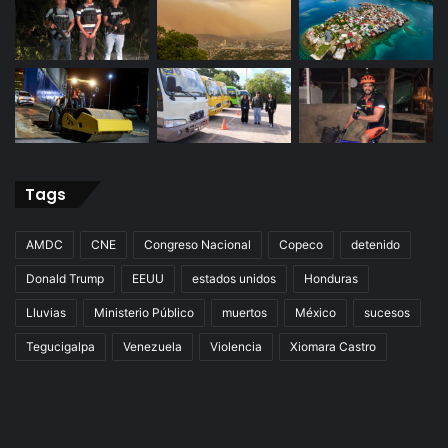
Tags
AMDC
CNE
Congreso Nacional
Copeco
detenido
Donald Trump
EEUU
estados unidos
Honduras
Lluvias
Ministerio Público
muertos
México
sucesos
Tegucigalpa
Venezuela
Violencia
Xiomara Castro