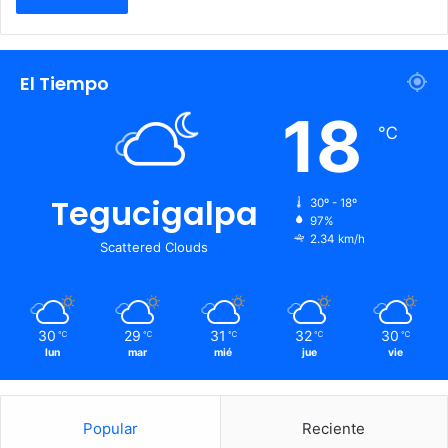
El Tiempo
18
℃
Tegucigalpa
30º - 18º
97%
2.34 km/h
Scattered Clouds
30
29
31
32
30
℃
℃
℃
℃
℃
lun
mar
mié
jue
vie
Popular
Reciente