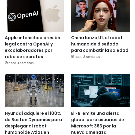
Apple intensifica presión
China lanza U1, el robot
legal contra OpenAI y
humanoide diseñado
excolaboradores por
para combatir la soledad
robo de secretos
hace 3 semanas
hace 3 semanas
Hyundai adquiere el 100%
El FBI emite una alerta
de Boston Dynamics para
global para usuarios de
desplegar al robot
Microsoft 365 por la
humanoide Atlas en
nueva amenaza