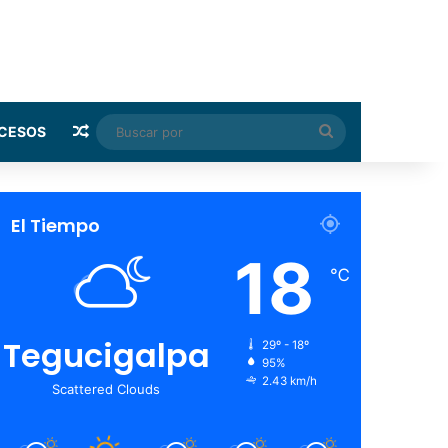
Random Article
Buscar
CESOS
por
El Tiempo
18
℃
Tegucigalpa
29º - 18º
95%
2.43 km/h
Scattered Clouds