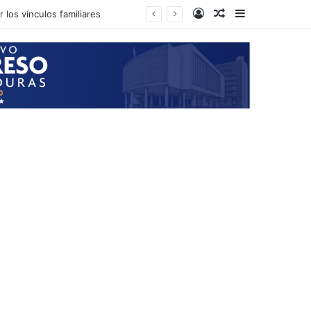
Log In
Random Article
Sidebar
 los vínculos familiares