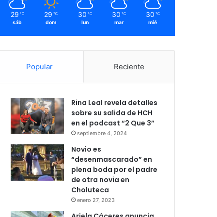
29
29
30
30
30
℃
℃
℃
℃
℃
sáb
dom
lun
mar
mié
Popular
Reciente
Rina Leal revela detalles
sobre su salida de HCH
en el podcast “2 Que 3”
septiembre 4, 2024
Novio es
“desenmascarado” en
plena boda por el padre
de otra novia en
Choluteca
enero 27, 2023
Ariela Cáceres anuncia