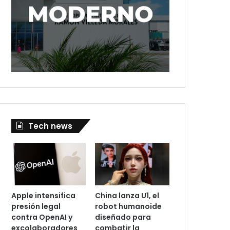
Tech news
Apple intensifica
China lanza U1, el
presión legal
robot humanoide
contra OpenAI y
diseñado para
excolaboradores
combatir la