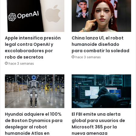
Apple intensifica presión
China lanza U1, el robot
legal contra OpenAI y
humanoide diseñado
excolaboradores por
para combatir la soledad
robo de secretos
hace 3 semanas
hace 3 semanas
Hyundai adquiere el 100%
El FBI emite una alerta
de Boston Dynamics para
global para usuarios de
desplegar al robot
Microsoft 365 por la
humanoide Atlas en
nueva amenaza