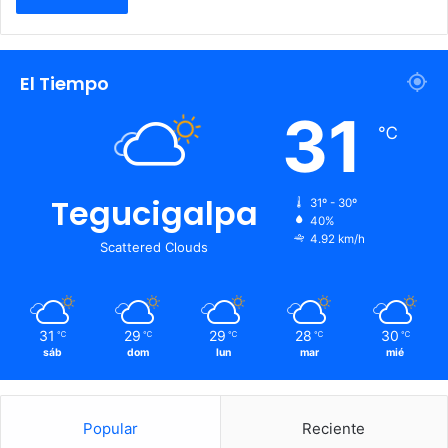
El Tiempo
31
℃
Tegucigalpa
31º - 30º
40%
4.92 km/h
Scattered Clouds
31
29
29
28
30
℃
℃
℃
℃
℃
sáb
dom
lun
mar
mié
Popular
Reciente