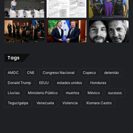
Tags
AMDC
CNE
Congreso Nacional
Copeco
detenido
Donald Trump
EEUU
estados unidos
Honduras
Lluvias
Ministerio Público
muertos
México
sucesos
Tegucigalpa
Venezuela
Violencia
Xiomara Castro