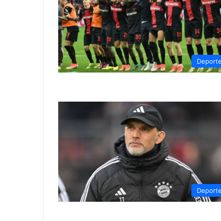
Deport
Deport