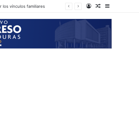
Log In
Random Article
Sidebar
 los vínculos familiares