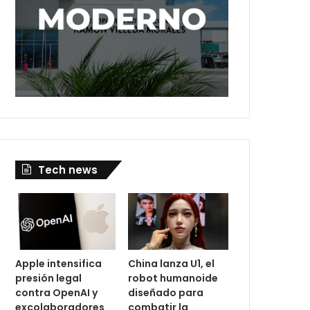
Tech news
Apple intensifica
China lanza U1, el
presión legal
robot humanoide
contra OpenAI y
diseñado para
excolaboradores
combatir la