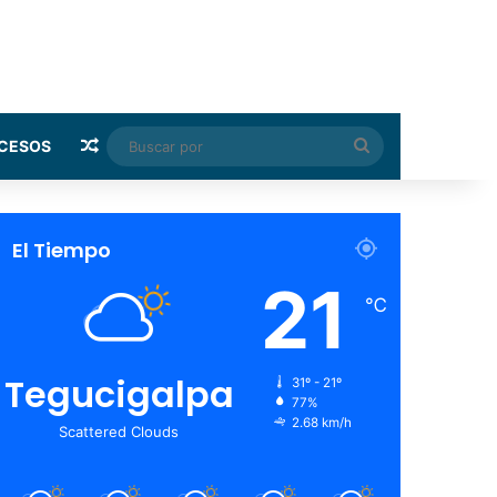
Random Article
Buscar
CESOS
por
El Tiempo
21
℃
Tegucigalpa
31º - 21º
77%
2.68 km/h
Scattered Clouds