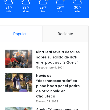
31
29
29
29
30
℃
℃
℃
℃
℃
sáb
dom
lun
mar
mié
Popular
Reciente
Rina Leal revela detalles
sobre su salida de HCH
en el podcast “2 Que 3”
septiembre 4, 2024
Novio es
“desenmascarado” en
plena boda por el padre
de otra novia en
Choluteca
enero 27, 2023
Ariela Cáceres anuncia