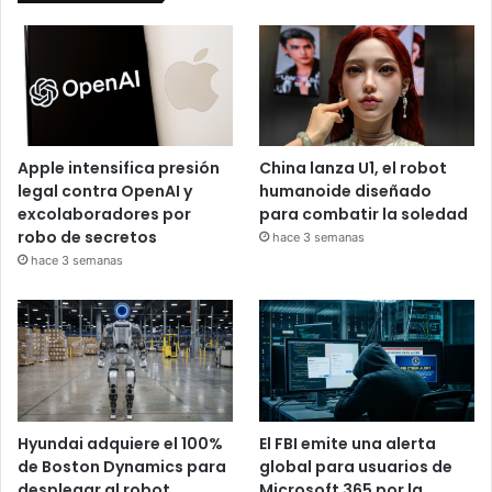
Apple intensifica presión
China lanza U1, el robot
legal contra OpenAI y
humanoide diseñado
excolaboradores por
para combatir la soledad
robo de secretos
hace 3 semanas
hace 3 semanas
Hyundai adquiere el 100%
El FBI emite una alerta
de Boston Dynamics para
global para usuarios de
desplegar al robot
Microsoft 365 por la