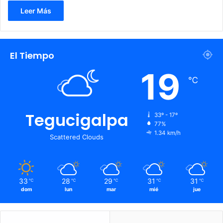
Leer Más
El Tiempo
19
℃
Tegucigalpa
33º - 17º
77%
1.34 km/h
Scattered Clouds
33
28
29
31
31
℃
℃
℃
℃
℃
dom
lun
mar
mié
jue