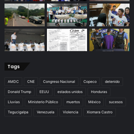
Tags
AMDC
CNE
Congreso Nacional
Copeco
detenido
Donald Trump
EEUU
estados unidos
Honduras
Lluvias
Ministerio Público
muertos
México
sucesos
Tegucigalpa
Venezuela
Violencia
Xiomara Castro