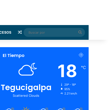
Random Article
Buscar
CESOS
por
El Tiempo
18
℃
Tegucigalpa
29º - 18º
95%
2.21 km/h
Scattered Clouds