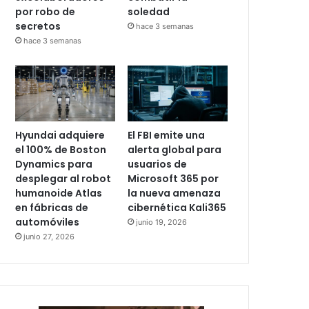
por robo de
soledad
secretos
hace 3 semanas
hace 3 semanas
Hyundai adquiere
El FBI emite una
el 100% de Boston
alerta global para
Dynamics para
usuarios de
desplegar al robot
Microsoft 365 por
humanoide Atlas
la nueva amenaza
en fábricas de
cibernética Kali365
automóviles
junio 19, 2026
junio 27, 2026