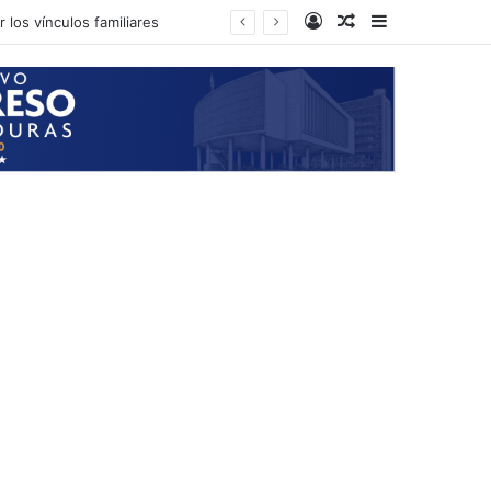
Log In
Random Article
Sidebar
 los vínculos familiares