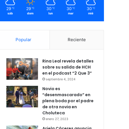
29
29
30
30
30
℃
℃
℃
℃
℃
sáb
dom
lun
mar
mié
Popular
Reciente
Rina Leal revela detalles
sobre su salida de HCH
en el podcast “2 Que 3”
septiembre 4, 2024
Novio es
“desenmascarado” en
plena boda por el padre
de otra novia en
Choluteca
enero 27, 2023
Ariela Cáceres anuncia