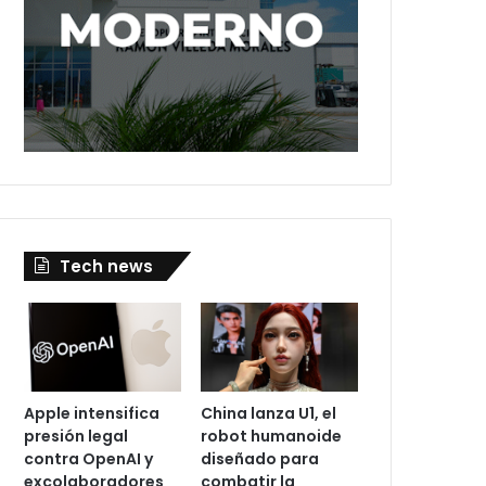
Tech news
Apple intensifica
China lanza U1, el
presión legal
robot humanoide
contra OpenAI y
diseñado para
excolaboradores
combatir la