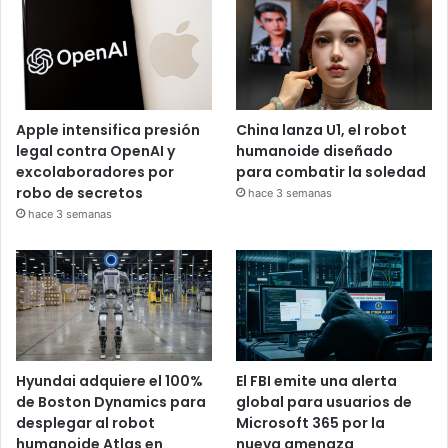
Apple intensifica presión
China lanza U1, el robot
legal contra OpenAI y
humanoide diseñado
excolaboradores por
para combatir la soledad
robo de secretos
hace 3 semanas
hace 3 semanas
Hyundai adquiere el 100%
El FBI emite una alerta
de Boston Dynamics para
global para usuarios de
desplegar al robot
Microsoft 365 por la
humanoide Atlas en
nueva amenaza