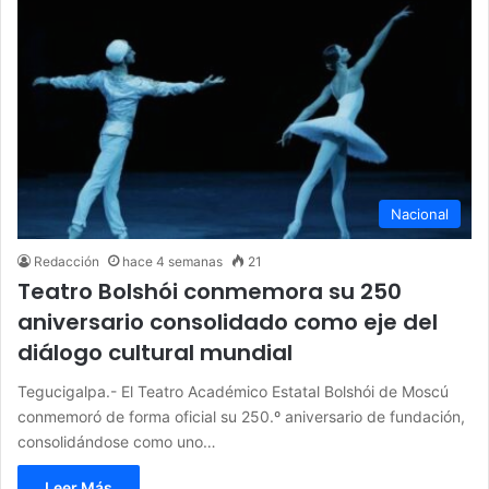
Nacional
Redacción
hace 4 semanas
21
Teatro Bolshói conmemora su 250
aniversario consolidado como eje del
diálogo cultural mundial
Tegucigalpa.- El Teatro Académico Estatal Bolshói de Moscú
conmemoró de forma oficial su 250.º aniversario de fundación,
consolidándose como uno…
Leer Más