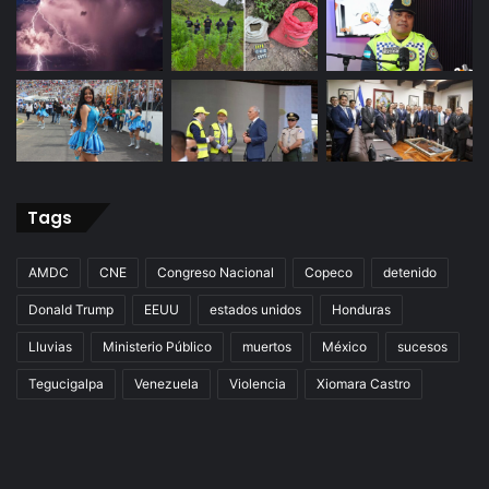
Tags
AMDC
CNE
Congreso Nacional
Copeco
detenido
Donald Trump
EEUU
estados unidos
Honduras
Lluvias
Ministerio Público
muertos
México
sucesos
Tegucigalpa
Venezuela
Violencia
Xiomara Castro