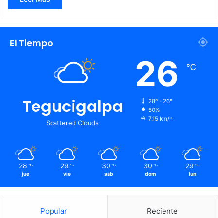
El Tiempo
26
℃
Tegucigalpa
28º - 26º
50%
7.15 km/h
Scattered Clouds
28
29
30
30
29
℃
℃
℃
℃
℃
jue
vie
sáb
dom
lun
Popular
Reciente