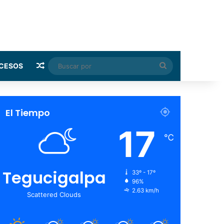
Random Article
Buscar
CESOS
por
El Tiempo
17
℃
Tegucigalpa
33º - 17º
96%
2.63 km/h
Scattered Clouds