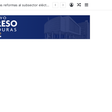
Log In
Random Article
Sidebar
Presidente del CN anuncia que el próximo martes podría iniciarse la aprobación de las reformas al subsector eléctrico