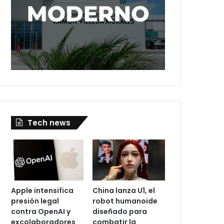
Tech news
Apple intensifica
China lanza U1, el
presión legal
robot humanoide
contra OpenAI y
diseñado para
excolaboradores
combatir la