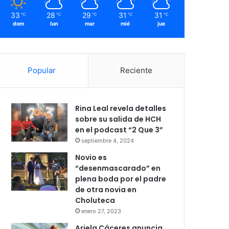
33
28
29
31
31
℃
℃
℃
℃
℃
dom
lun
mar
mié
jue
Popular
Reciente
Rina Leal revela detalles
sobre su salida de HCH
en el podcast “2 Que 3”
septiembre 4, 2024
Novio es
“desenmascarado” en
plena boda por el padre
de otra novia en
Choluteca
enero 27, 2023
Ariela Cáceres anuncia