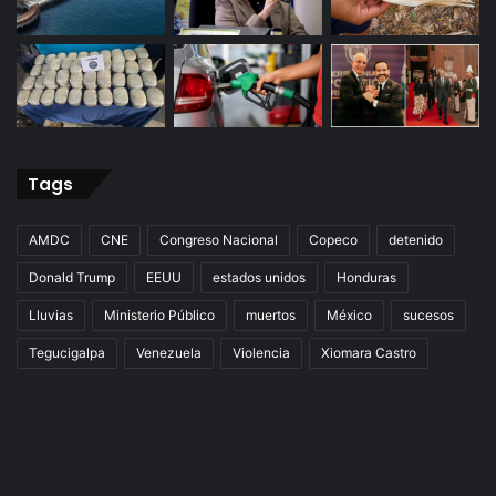
Tags
AMDC
CNE
Congreso Nacional
Copeco
detenido
Donald Trump
EEUU
estados unidos
Honduras
Lluvias
Ministerio Público
muertos
México
sucesos
Tegucigalpa
Venezuela
Violencia
Xiomara Castro