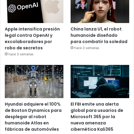
Apple intensifica presión
China lanza U1, el robot
legal contra OpenAI y
humanoide diseñado
excolaboradores por
para combatir la soledad
robo de secretos
hace 3 semanas
hace 3 semanas
Hyundai adquiere el 100%
El FBI emite una alerta
de Boston Dynamics para
global para usuarios de
desplegar al robot
Microsoft 365 por la
humanoide Atlas en
nueva amenaza
fábricas de automóviles
cibernética Kali365