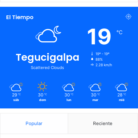
El Tiempo
19
℃
Tegucigalpa
19º - 19º
88%
2.28 km/h
Scattered Clouds
29
30
30
30
28
℃
℃
℃
℃
℃
sáb
dom
lun
mar
mié
Popular
Reciente