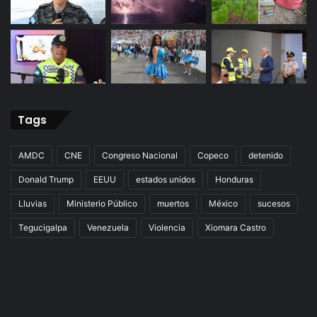
Tags
AMDC
CNE
Congreso Nacional
Copeco
detenido
Donald Trump
EEUU
estados unidos
Honduras
Lluvias
Ministerio Público
muertos
México
sucesos
Tegucigalpa
Venezuela
Violencia
Xiomara Castro