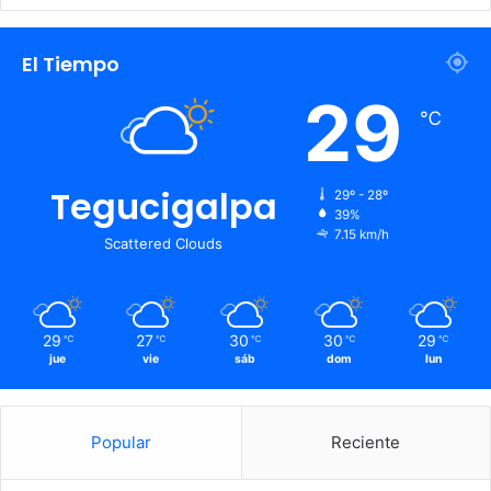
El Tiempo
29
℃
Tegucigalpa
29º - 28º
39%
7.15 km/h
Scattered Clouds
29
27
30
30
29
℃
℃
℃
℃
℃
jue
vie
sáb
dom
lun
Popular
Reciente