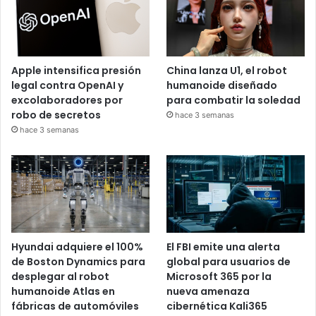
Apple intensifica presión
China lanza U1, el robot
legal contra OpenAI y
humanoide diseñado
excolaboradores por
para combatir la soledad
robo de secretos
hace 3 semanas
hace 3 semanas
Hyundai adquiere el 100%
El FBI emite una alerta
de Boston Dynamics para
global para usuarios de
desplegar al robot
Microsoft 365 por la
humanoide Atlas en
nueva amenaza
fábricas de automóviles
cibernética Kali365