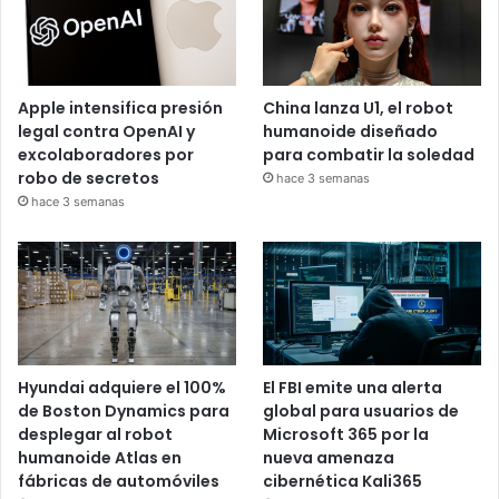
Apple intensifica presión
China lanza U1, el robot
legal contra OpenAI y
humanoide diseñado
excolaboradores por
para combatir la soledad
robo de secretos
hace 3 semanas
hace 3 semanas
Hyundai adquiere el 100%
El FBI emite una alerta
de Boston Dynamics para
global para usuarios de
desplegar al robot
Microsoft 365 por la
humanoide Atlas en
nueva amenaza
fábricas de automóviles
cibernética Kali365