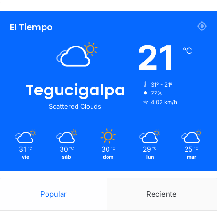
El Tiempo
21
℃
Tegucigalpa
31º - 21º
77%
4.02 km/h
Scattered Clouds
31
30
30
29
25
℃
℃
℃
℃
℃
vie
sáb
dom
lun
mar
Popular
Reciente