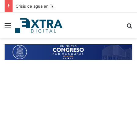
Crisis de agua en Tegucigalpa: autoridades analizan elevar la emergencia a alerta roja
Menu
B