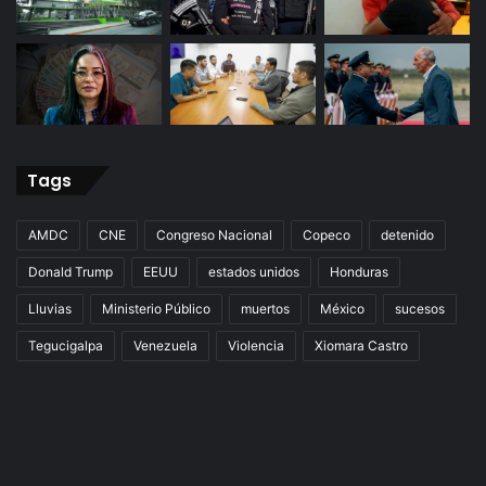
Tags
AMDC
CNE
Congreso Nacional
Copeco
detenido
Donald Trump
EEUU
estados unidos
Honduras
Lluvias
Ministerio Público
muertos
México
sucesos
Tegucigalpa
Venezuela
Violencia
Xiomara Castro