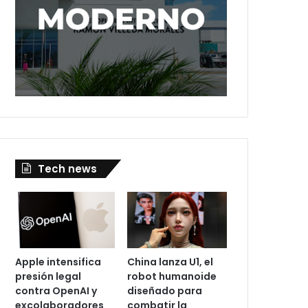
Tech news
Apple intensifica
China lanza U1, el
presión legal
robot humanoide
contra OpenAI y
diseñado para
excolaboradores
combatir la