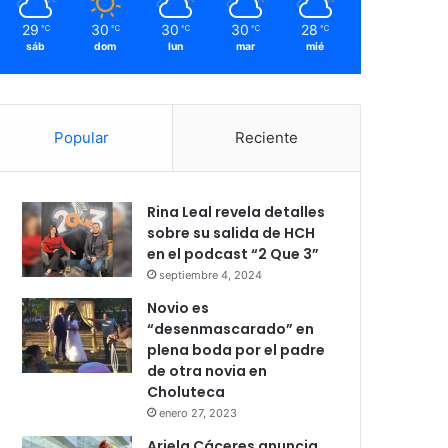
29
30
30
30
28
℃
℃
℃
℃
℃
sáb
dom
lun
mar
mié
Popular
Reciente
Rina Leal revela detalles
sobre su salida de HCH
en el podcast “2 Que 3”
septiembre 4, 2024
Novio es
“desenmascarado” en
plena boda por el padre
de otra novia en
Choluteca
enero 27, 2023
Ariela Cáceres anuncia