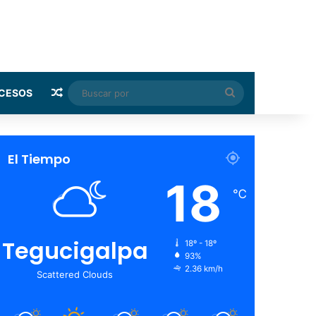
Random Article
Buscar
CESOS
por
El Tiempo
18
℃
Tegucigalpa
18º - 18º
93%
2.36 km/h
Scattered Clouds