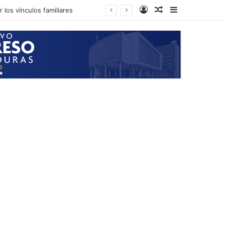
Log In
Random Article
Sidebar
 los vínculos familiares