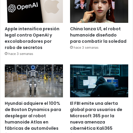
Apple intensifica presión
China lanza U1, el robot
legal contra OpenAI y
humanoide diseñado
excolaboradores por
para combatir la soledad
robo de secretos
hace 3 semanas
hace 3 semanas
Hyundai adquiere el 100%
El FBI emite una alerta
de Boston Dynamics para
global para usuarios de
desplegar al robot
Microsoft 365 por la
humanoide Atlas en
nueva amenaza
fábricas de automóviles
cibernética Kali365