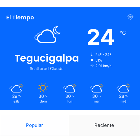
El Tiempo
24
℃
Tegucigalpa
24º - 24º
51%
2.01 km/h
Scattered Clouds
29
30
30
30
28
℃
℃
℃
℃
℃
sáb
dom
lun
mar
mié
Popular
Reciente