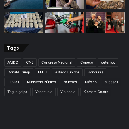
Tags
AMDC
CNE
Congreso Nacional
Copeco
detenido
Donald Trump
EEUU
estados unidos
Honduras
Lluvias
Ministerio Público
muertos
México
sucesos
Tegucigalpa
Venezuela
Violencia
Xiomara Castro