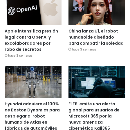
Apple intensifica presión
China lanza U1, el robot
legal contra OpenAI y
humanoide diseñado
excolaboradores por
para combatir la soledad
robo de secretos
hace 3 semanas
hace 3 semanas
Hyundai adquiere el 100%
El FBI emite una alerta
de Boston Dynamics para
global para usuarios de
desplegar al robot
Microsoft 365 por la
humanoide Atlas en
nueva amenaza
fábricas de automóviles
cibernética Kali365