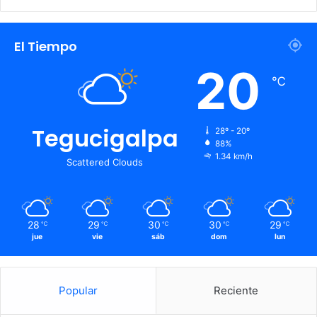
El Tiempo
20
℃
Tegucigalpa
28º - 20º
88%
1.34 km/h
Scattered Clouds
28
29
30
30
29
℃
℃
℃
℃
℃
jue
vie
sáb
dom
lun
Popular
Reciente