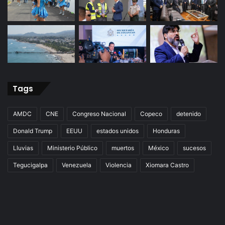
Tags
AMDC
CNE
Congreso Nacional
Copeco
detenido
Donald Trump
EEUU
estados unidos
Honduras
Lluvias
Ministerio Público
muertos
México
sucesos
Tegucigalpa
Venezuela
Violencia
Xiomara Castro