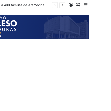
Log In
Random Article
Sidebar
a a 400 familias de Aramecina