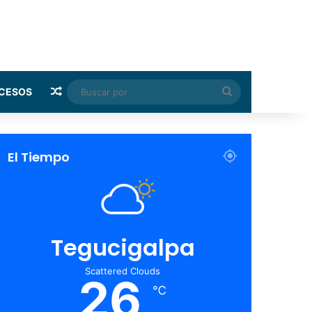
Random Article
Buscar
CESOS
por
El Tiempo
Tegucigalpa
Scattered Clouds
26
℃