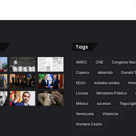
Tags
AMDC
CNE
Congreso Nac
Copeco
detenido
Donald 
EEUU
estados unidos
Hon
Lluvias
Ministerio Público
México
sucesos
Teguciga
Venezuela
Violencia
Xiomara Castro