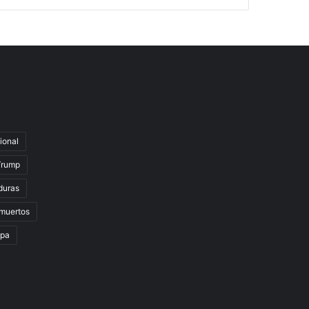
ional
Trump
duras
muertos
lpa