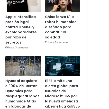
Apple intensifica
China lanza U1, el
presión legal
robot humanoide
contra OpenAI y
diseñado para
excolaboradores
combatir la
por robo de
soledad
secretos
hace 3 semanas
hace 3 semanas
Hyundai adquiere
El FBI emite una
el 100% de Boston
alerta global para
Dynamics para
usuarios de
desplegar al robot
Microsoft 365 por
humanoide Atlas
la nueva amenaza
en fábricas de
cibernética Kali365