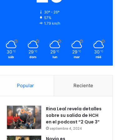
30º - 26º
57%
1.79 km/h
30
29
29
29
30
℃
℃
℃
℃
℃
sáb
dom
lun
mar
mié
Popular
Reciente
Rina Leal revela detalles
sobre su salida de HCH
en el podcast “2 Que 3”
septiembre 4, 2024
Novio es