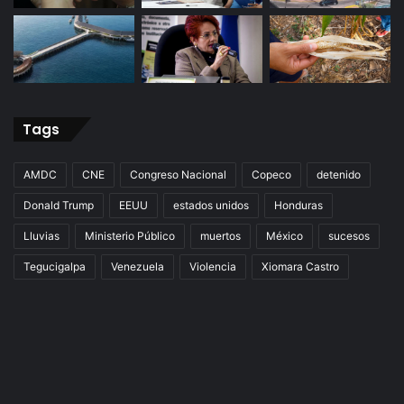
Tags
AMDC
CNE
Congreso Nacional
Copeco
detenido
Donald Trump
EEUU
estados unidos
Honduras
Lluvias
Ministerio Público
muertos
México
sucesos
Tegucigalpa
Venezuela
Violencia
Xiomara Castro