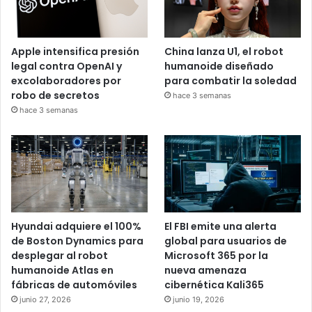
Apple intensifica presión
China lanza U1, el robot
legal contra OpenAI y
humanoide diseñado
excolaboradores por
para combatir la soledad
robo de secretos
hace 3 semanas
hace 3 semanas
Hyundai adquiere el 100%
El FBI emite una alerta
de Boston Dynamics para
global para usuarios de
desplegar al robot
Microsoft 365 por la
humanoide Atlas en
nueva amenaza
fábricas de automóviles
cibernética Kali365
junio 27, 2026
junio 19, 2026