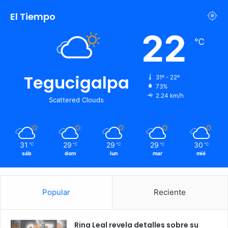
El Tiempo
22
℃
Tegucigalpa
31º - 22º
73%
2.24 km/h
Scattered Clouds
31
29
29
29
30
℃
℃
℃
℃
℃
sáb
dom
lun
mar
mié
Popular
Reciente
Rina Leal revela detalles sobre su