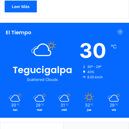
Leer Más
El Tiempo
30
℃
Tegucigalpa
30º - 29º
40%
8.05 km/h
Scattered Clouds
30
29
31
32
29
℃
℃
℃
℃
℃
lun
mar
mié
jue
vie