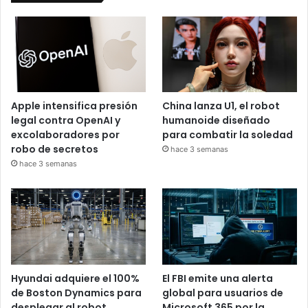
Apple intensifica presión
China lanza U1, el robot
legal contra OpenAI y
humanoide diseñado
excolaboradores por
para combatir la soledad
robo de secretos
hace 3 semanas
hace 3 semanas
Hyundai adquiere el 100%
El FBI emite una alerta
de Boston Dynamics para
global para usuarios de
desplegar al robot
Microsoft 365 por la