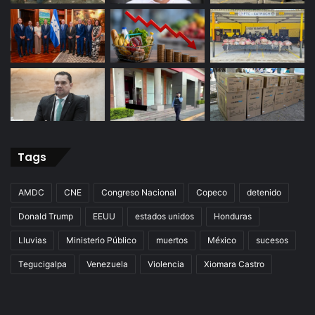
Tags
AMDC
CNE
Congreso Nacional
Copeco
detenido
Donald Trump
EEUU
estados unidos
Honduras
Lluvias
Ministerio Público
muertos
México
sucesos
Tegucigalpa
Venezuela
Violencia
Xiomara Castro