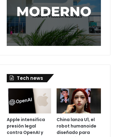
Tech news
Apple intensifica
China lanza U1, el
presión legal
robot humanoide
contra OpenAI y
diseñado para