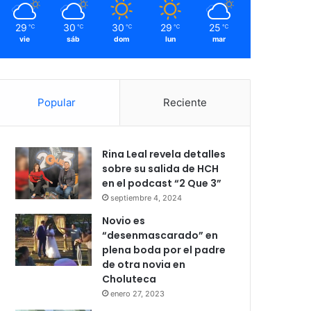
29
30
30
29
25
℃
℃
℃
℃
℃
vie
sáb
dom
lun
mar
Popular
Reciente
Rina Leal revela detalles
sobre su salida de HCH
en el podcast “2 Que 3”
septiembre 4, 2024
Novio es
“desenmascarado” en
plena boda por el padre
de otra novia en
Choluteca
enero 27, 2023