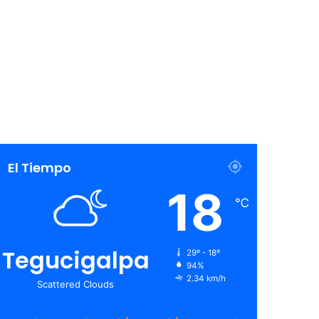
El Tiempo
18
℃
Tegucigalpa
29º - 18º
94%
2.34 km/h
Scattered Clouds