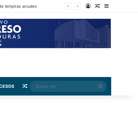
Log In
Random Article
Sidebar
de lempiras anuales
Random Article
Buscar
CESOS
por