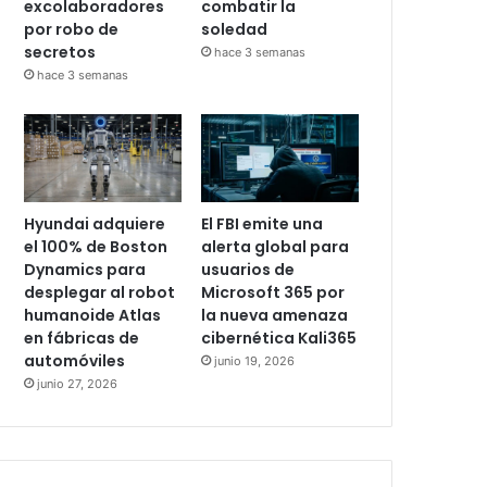
excolaboradores
combatir la
por robo de
soledad
secretos
hace 3 semanas
hace 3 semanas
Hyundai adquiere
El FBI emite una
el 100% de Boston
alerta global para
Dynamics para
usuarios de
desplegar al robot
Microsoft 365 por
humanoide Atlas
la nueva amenaza
en fábricas de
cibernética Kali365
automóviles
junio 19, 2026
junio 27, 2026