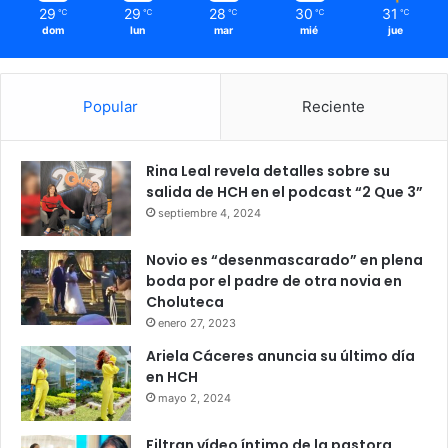
29
29
28
30
31
℃
℃
℃
℃
℃
dom
lun
mar
mié
jue
Popular
Reciente
Rina Leal revela detalles sobre su
salida de HCH en el podcast “2 Que 3”
septiembre 4, 2024
Novio es “desenmascarado” en plena
boda por el padre de otra novia en
Choluteca
enero 27, 2023
Ariela Cáceres anuncia su último día
en HCH
mayo 2, 2024
Filtran vídeo íntimo de la pastora