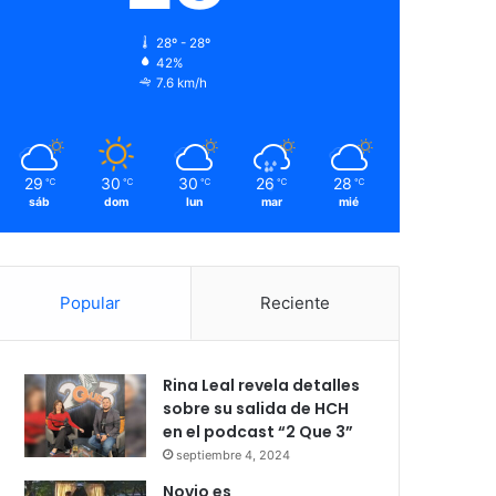
28º - 28º
42%
7.6 km/h
29
30
30
26
28
℃
℃
℃
℃
℃
sáb
dom
lun
mar
mié
Popular
Reciente
Rina Leal revela detalles
sobre su salida de HCH
en el podcast “2 Que 3”
septiembre 4, 2024
Novio es