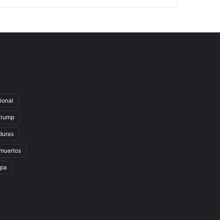
ional
Trump
duras
muertos
lpa