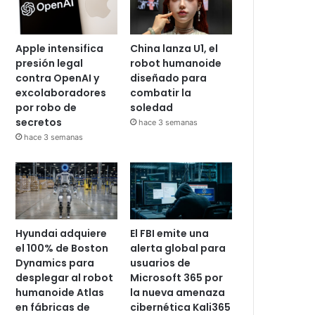
Apple intensifica
China lanza U1, el
presión legal
robot humanoide
contra OpenAI y
diseñado para
excolaboradores
combatir la
por robo de
soledad
secretos
hace 3 semanas
hace 3 semanas
Hyundai adquiere
El FBI emite una
el 100% de Boston
alerta global para
Dynamics para
usuarios de
desplegar al robot
Microsoft 365 por
humanoide Atlas
la nueva amenaza
en fábricas de
cibernética Kali365