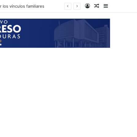
Log In
Random Article
Sidebar
 los vínculos familiares