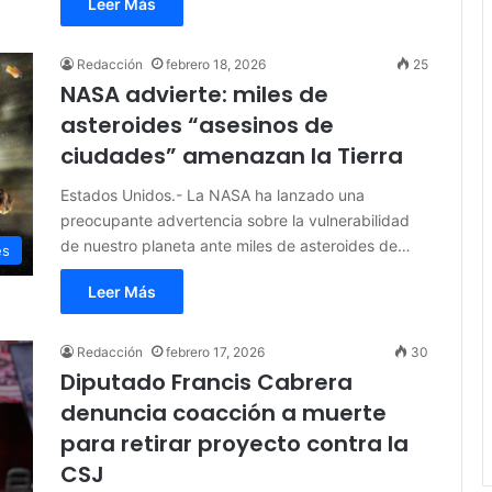
Leer Más
Redacción
febrero 18, 2026
25
NASA advierte: miles de
asteroides “asesinos de
ciudades” amenazan la Tierra
Estados Unidos.- La NASA ha lanzado una
preocupante advertencia sobre la vulnerabilidad
de nuestro planeta ante miles de asteroides de…
es
Leer Más
Redacción
febrero 17, 2026
30
Diputado Francis Cabrera
denuncia coacción a muerte
para retirar proyecto contra la
CSJ