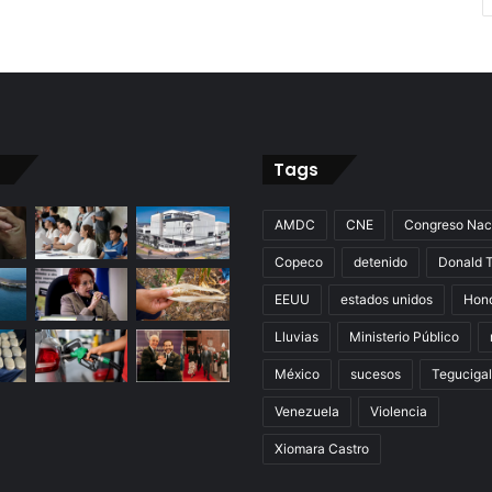
Tags
AMDC
CNE
Congreso Nac
Copeco
detenido
Donald 
EEUU
estados unidos
Hon
Lluvias
Ministerio Público
México
sucesos
Teguciga
Venezuela
Violencia
Xiomara Castro