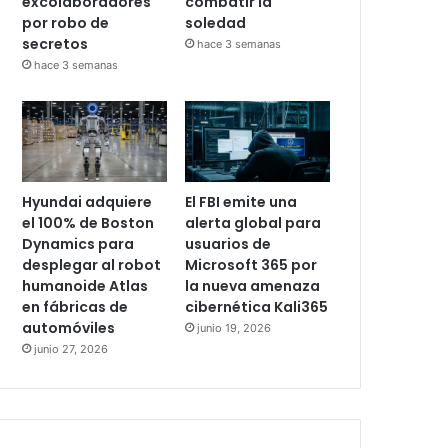
excolaboradores
combatir la
por robo de
soledad
secretos
hace 3 semanas
hace 3 semanas
Hyundai adquiere
El FBI emite una
el 100% de Boston
alerta global para
Dynamics para
usuarios de
desplegar al robot
Microsoft 365 por
humanoide Atlas
la nueva amenaza
en fábricas de
cibernética Kali365
automóviles
junio 19, 2026
junio 27, 2026