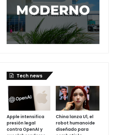
Tech news
Apple intensifica
China lanza U1, el
presión legal
robot humanoide
contra OpenAI y
diseñado para