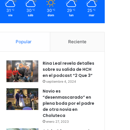
31
30
30
29
25
℃
℃
℃
℃
℃
vie
sáb
dom
lun
mar
Popular
Reciente
Rina Leal revela detalles
sobre su salida de HCH
en el podcast “2 Que 3”
septiembre 4, 2024
Novio es
“desenmascarado” en
plena boda por el padre
de otra novia en
Choluteca
enero 27, 2023