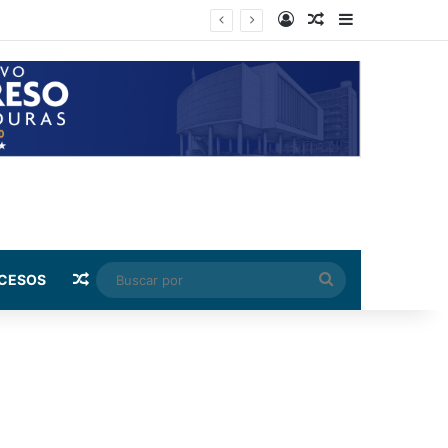
Log In
Random Article
Sidebar
Random Article
Buscar
CESOS
por