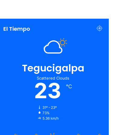
El Tiempo
Tegucigalpa
Scattered Clouds
23
℃
31º - 23º
73%
5.36 km/h