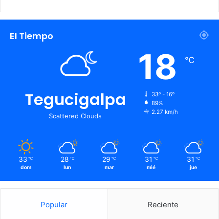
El Tiempo
18
℃
Tegucigalpa
33º - 16º
89%
2.27 km/h
Scattered Clouds
33
28
29
31
31
℃
℃
℃
℃
℃
dom
lun
mar
mié
jue
Popular
Reciente