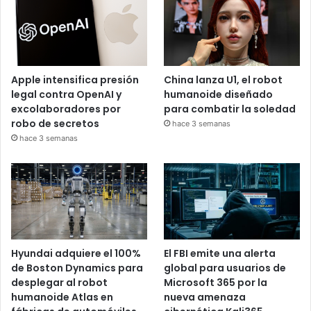
Apple intensifica presión
China lanza U1, el robot
legal contra OpenAI y
humanoide diseñado
excolaboradores por
para combatir la soledad
robo de secretos
hace 3 semanas
hace 3 semanas
Hyundai adquiere el 100%
El FBI emite una alerta
de Boston Dynamics para
global para usuarios de
desplegar al robot
Microsoft 365 por la
humanoide Atlas en
nueva amenaza