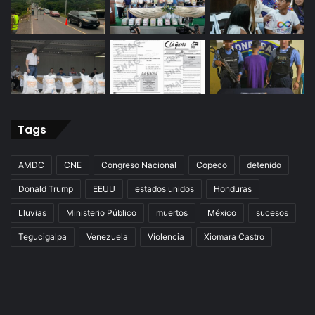
Tags
AMDC
CNE
Congreso Nacional
Copeco
detenido
Donald Trump
EEUU
estados unidos
Honduras
Lluvias
Ministerio Público
muertos
México
sucesos
Tegucigalpa
Venezuela
Violencia
Xiomara Castro