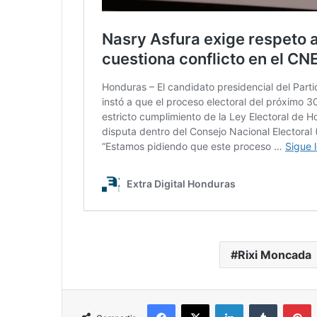
Rixi Moncada
Facebook
X
LinkedIn
Tumblr
P