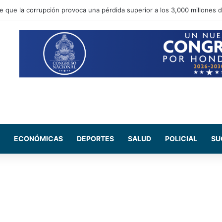
 Salud del CN se reúne con médicos residentes para evaluar el increme
ECONÓMICAS
DEPORTES
SALUD
POLICIAL
SU