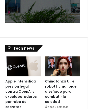
Tech news
Apple intensifica
China lanza U1, el
presión legal
robot humanoide
contra OpenAI y
diseñado para
excolaboradores
combatir la
por robo de
soledad
secretos
hace 3 semanas