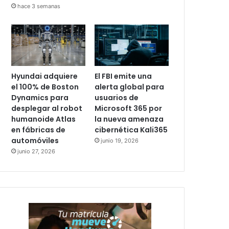
hace 3 semanas
Hyundai adquiere
El FBI emite una
el 100% de Boston
alerta global para
Dynamics para
usuarios de
desplegar al robot
Microsoft 365 por
humanoide Atlas
la nueva amenaza
en fábricas de
cibernética Kali365
automóviles
junio 19, 2026
junio 27, 2026