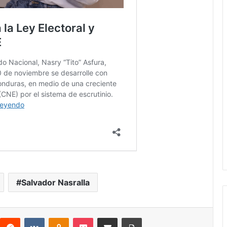
Salvador Nasralla
interest
Reddit
VKontakte
Odnoklassniki
Pocket
compartit via email
Print