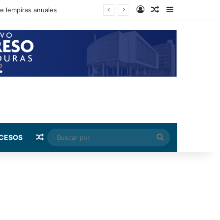
Log In
Random Article
Sidebar
nto de su salario beca
Random Article
Buscar
CESOS
por