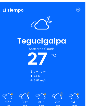
El Tiempo
Tegucigalpa
Scattered Clouds
27
℃
27º - 27º
44%
5.81 km/h
27
30
30
29
24
℃
℃
℃
℃
℃
vie
sáb
dom
lun
mar