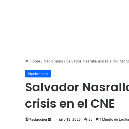
Home
/
Nacionales
/
Salvador Nasralla acusa a Rixi Mon
Nacionales
Salvador Nasrall
crisis en el CNE
Send
Redacción
julio 13, 2025
25
1 Minuto de Lectu
an