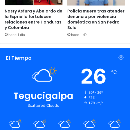
Nasry Asfura y Abelardo de
Policía muere tras atender
la Espriella fortalecen
denuncia por violencia
relaciones entre Honduras
doméstica en San Pedro
y Colombia
Sula
hace 1 día
hace 1 día
El Tiempo
26
℃
Tegucigalpa
30º - 26º
57%
1.79 km/h
Scattered Clouds