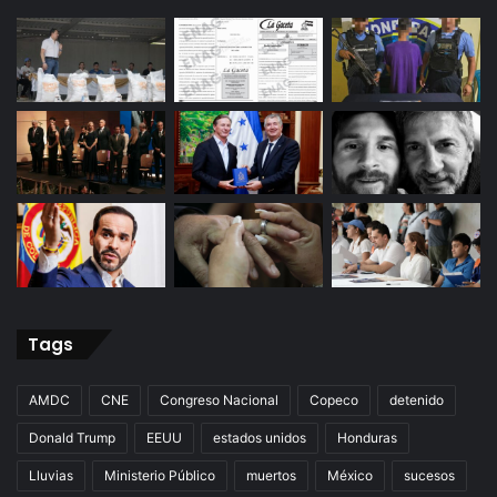
Tags
AMDC
CNE
Congreso Nacional
Copeco
detenido
Donald Trump
EEUU
estados unidos
Honduras
Lluvias
Ministerio Público
muertos
México
sucesos