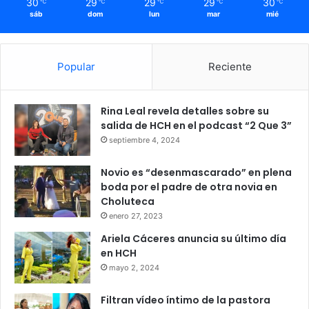
30
29
29
29
30
℃
℃
℃
℃
℃
sáb
dom
lun
mar
mié
Popular
Reciente
Rina Leal revela detalles sobre su
salida de HCH en el podcast “2 Que 3”
septiembre 4, 2024
Novio es “desenmascarado” en plena
boda por el padre de otra novia en
Choluteca
enero 27, 2023
Ariela Cáceres anuncia su último día
en HCH
mayo 2, 2024
Filtran vídeo íntimo de la pastora