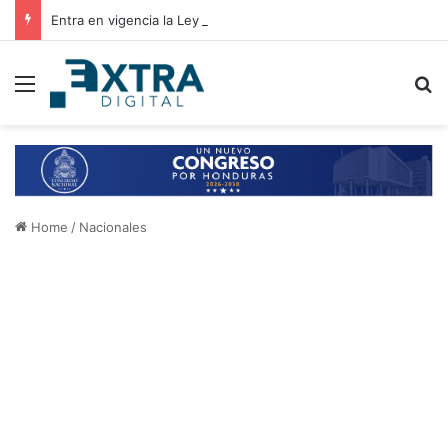
Entra en vigencia la Ley de Alivio Financiero que otorga tasas de interés del 2% anual
Menu
B
Home
/
Nacionales