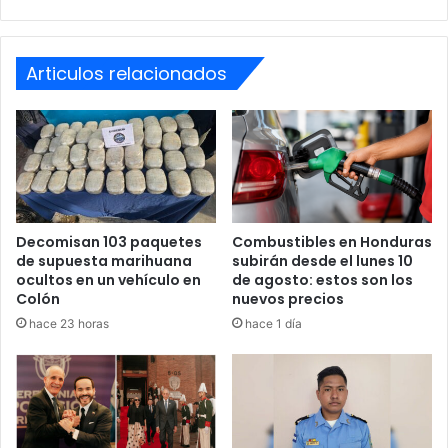
Unidos
La agente Matamoros, según datos oficiales, deja cuatro
hijos menores de edad, mientras que Torres Sanabria
Articulos relacionados
tenía una hija residente en el extranjero.
La Secretaría de Seguridad lamentó profundamente lo
ocurrido y aseguró que, si es necesario, emitirán un
comunicado oficial ampliando la información conforme
avancen las investigaciones.
Decomisan 103 paquetes
Combustibles en Honduras
de supuesta marihuana
subirán desde el lunes 10
“Lamentamos que estos hechos hayan alcanzado a
ocultos en un vehículo en
de agosto: estos son los
nuestra institución policial”, expresó Martínez Madrid.
Colón
nuevos precios
hace 23 horas
hace 1 día
Explícito