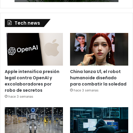
Tech news
Apple intensifica presión
China lanza U1, el robot
legal contra OpenAI y
humanoide diseñado
excolaboradores por
para combatir la soledad
robo de secretos
hace 3 semanas
hace 3 semanas