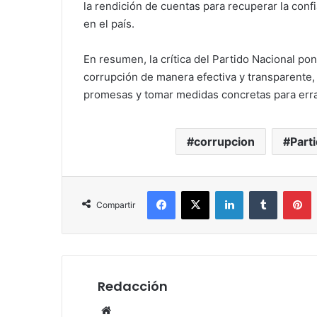
la rendición de cuentas para recuperar la con
en el país.
En resumen, la crítica del Partido Nacional po
corrupción de manera efectiva y transparente, 
promesas y tomar medidas concretas para erra
corrupcion
Part
Facebook
X
LinkedIn
Tumblr
P
Compartir
Redacción
Website