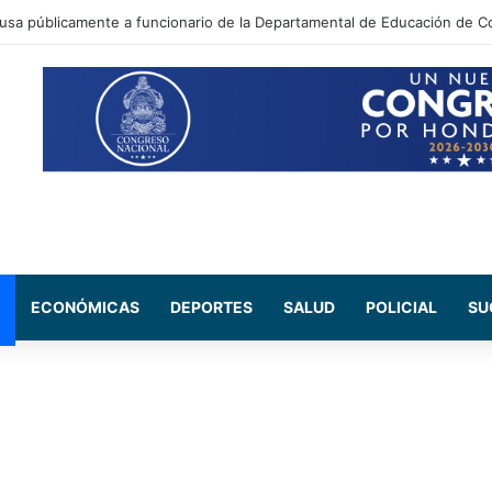
ada Maribel Espinoza arremete contra el expresidente Juan Orlando He
ECONÓMICAS
DEPORTES
SALUD
POLICIAL
SU