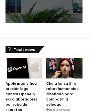
Tech news
Apple intensifica
China lanza U1, el
presión legal
robot humanoide
contra OpenAI y
diseñado para
excolaboradores
combatir la
por robo de
soledad
secretos
hace 3 semanas