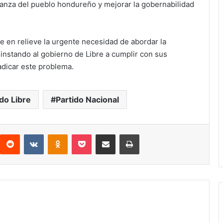
fianza del pueblo hondureño y mejorar la gobernabilidad
ne en relieve la urgente necesidad de abordar la
instando al gobierno de Libre a cumplir con sus
dicar este problema.
ido Libre
Partido Nacional
interest
Reddit
VKontakte
Odnoklassniki
Pocket
compartit via email
Print