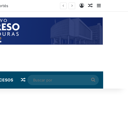
Log In
Random Article
Sidebar
rnández
Random Article
Buscar
CESOS
por