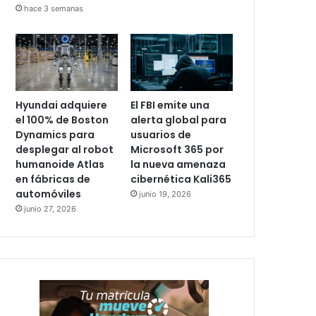
hace 3 semanas
Hyundai adquiere
El FBI emite una
el 100% de Boston
alerta global para
Dynamics para
usuarios de
desplegar al robot
Microsoft 365 por
humanoide Atlas
la nueva amenaza
en fábricas de
cibernética Kali365
automóviles
junio 19, 2026
junio 27, 2026