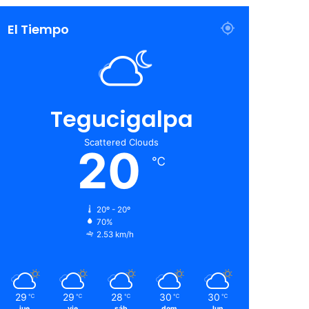
El Tiempo
Tegucigalpa
Scattered Clouds
20
℃
20º - 20º
70%
2.53 km/h
29
29
28
30
30
℃
℃
℃
℃
℃
jue
vie
sáb
dom
lun