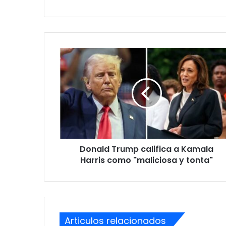
Donald
Trump
califica
a
Kamala
Harris
como
"maliciosa
y
Donald Trump califica a Kamala
tonta"
Harris como "maliciosa y tonta"
Articulos relacionados