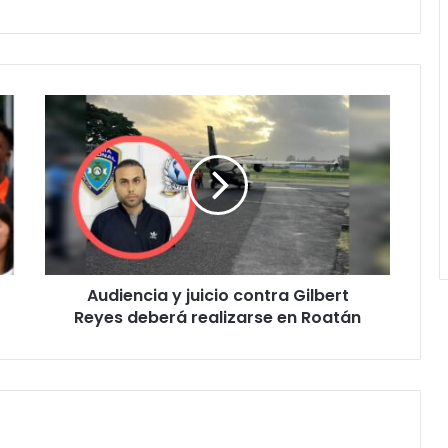
Audiencia
y
juicio
contra
Gilbert
Reyes
deberá
realizarse
en
Audiencia y juicio contra Gilbert
Roatán
Reyes deberá realizarse en Roatán