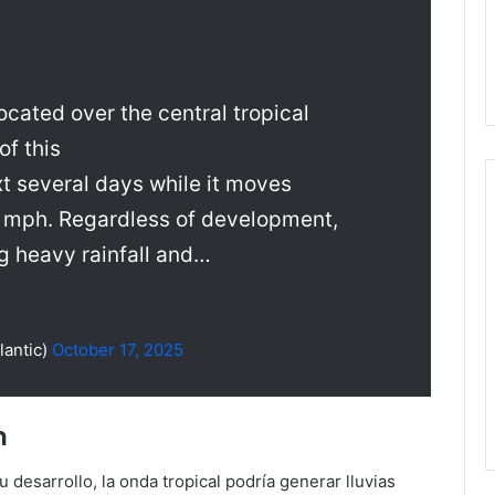
ocated over the central tropical
of this
xt several days while it moves
0 mph. Regardless of development,
ng heavy rainfall and…
lantic)
October 17, 2025
n
desarrollo, la onda tropical podría generar lluvias