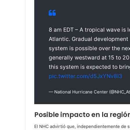
8 am EDT – A tropical wave is l
Atlantic. Gradual development 
system is possible over the ne
generally westward at 15 to 2
this system is expected to bri
pic.twitter.com/d5JxYNv8I3
— National Hurricane Center (@NHC_At
Posible impacto en la regió
El NHC advirtió que, independientemente de su 