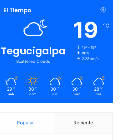
El Tiempo
19
℃
Tegucigalpa
19º - 19º
88%
2.28 km/h
Scattered Clouds
29
30
30
30
28
℃
℃
℃
℃
℃
sáb
dom
lun
mar
mié
Popular
Reciente