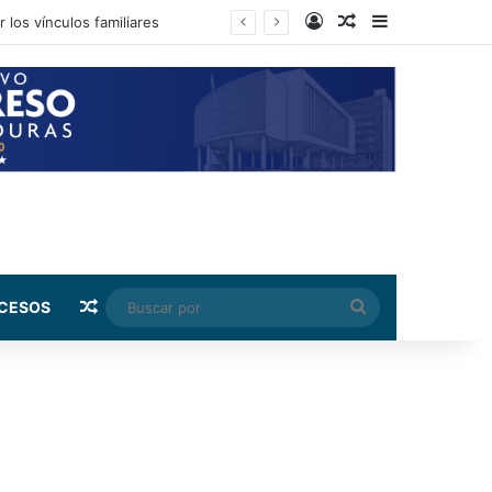
Log In
Random Article
Sidebar
 los vínculos familiares
Random Article
Buscar
CESOS
por