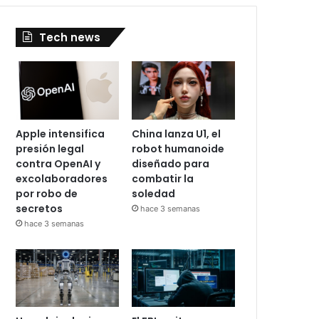
Tech news
Apple intensifica
China lanza U1, el
presión legal
robot humanoide
contra OpenAI y
diseñado para
excolaboradores
combatir la
por robo de
soledad
secretos
hace 3 semanas
hace 3 semanas