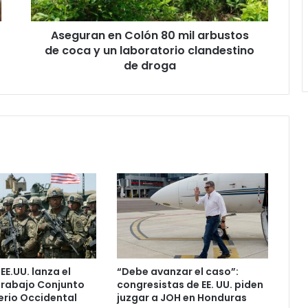
coca
y
Aseguran en Colón 80 mil arbustos
un
laboratorio
de coca y un laboratorio clandestino
clandestino
de droga
de
droga
 EE.UU. lanza el
“Debe avanzar el caso”:
Trabajo Conjunto
congresistas de EE. UU. piden
erio Occidental
juzgar a JOH en Honduras