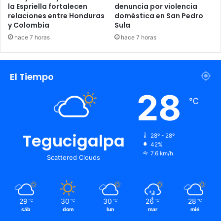
la Espriella fortalecen
denuncia por violencia
relaciones entre Honduras
doméstica en San Pedro
y Colombia
Sula
hace 7 horas
hace 7 horas
El Tiempo
28
℃
Tegucigalpa
28º - 28º
42%
7.6 km/h
Scattered Clouds
29
30
30
26
28
℃
℃
℃
℃
℃
sáb
dom
lun
mar
mié