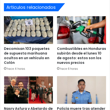
costas
Tasa de Seguridad.
de
Articulos relacionados
Maduro
Socia
Tasa de seguridad
Decomisan 103 paquetes
Combustibles en Honduras
de supuesta marihuana
subirán desde el lunes 10
ocultos en un vehículo en
de agosto: estos son los
Colón
nuevos precios
hace 4 horas
hace 6 horas
Nasry Asfura y Abelardo de
Policía muere tras atender