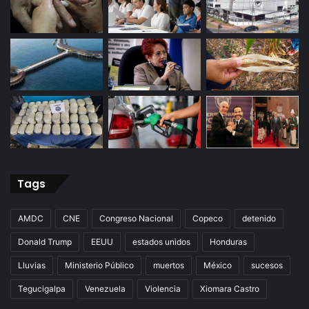
Tags
AMDC
CNE
Congreso Nacional
Copeco
detenido
Donald Trump
EEUU
estados unidos
Honduras
Lluvias
Ministerio Público
muertos
México
sucesos
Tegucigalpa
Venezuela
Violencia
Xiomara Castro