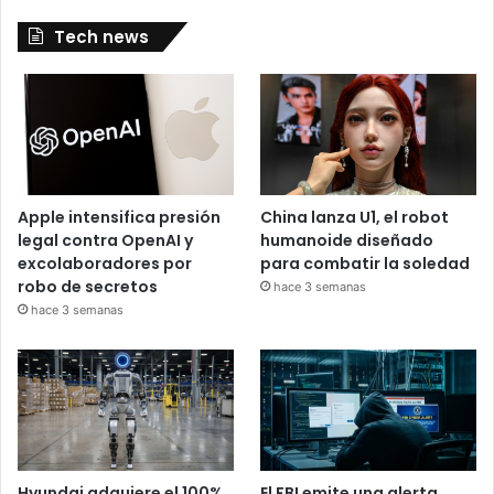
Tech news
Apple intensifica presión
China lanza U1, el robot
legal contra OpenAI y
humanoide diseñado
excolaboradores por
para combatir la soledad
robo de secretos
hace 3 semanas
hace 3 semanas
Hyundai adquiere el 100%
El FBI emite una alerta