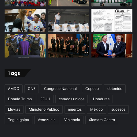
Tags
AMDC
CNE
Congreso Nacional
Copeco
detenido
Donald Trump
EEUU
estados unidos
Honduras
Lluvias
Ministerio Público
muertos
México
sucesos
Tegucigalpa
Venezuela
Violencia
Xiomara Castro