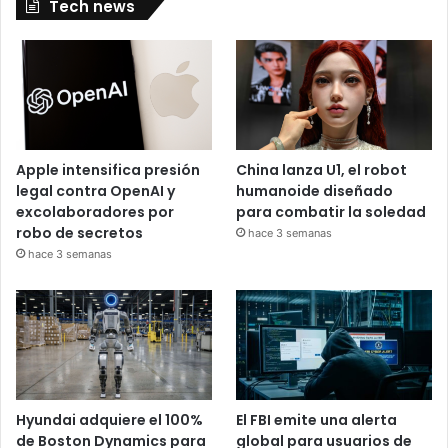
Tech news
Apple intensifica presión
China lanza U1, el robot
legal contra OpenAI y
humanoide diseñado
excolaboradores por
para combatir la soledad
robo de secretos
hace 3 semanas
hace 3 semanas
Hyundai adquiere el 100%
El FBI emite una alerta
de Boston Dynamics para
global para usuarios de