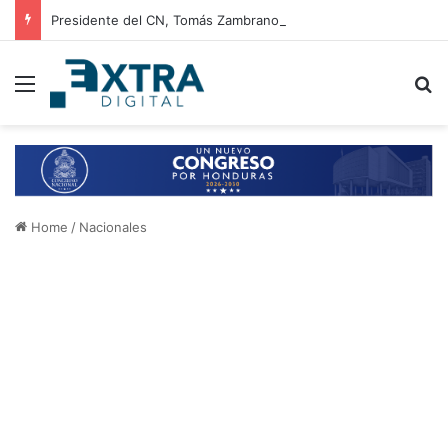
Presidente del CN, Tomás Zambrano, y la ministra de Educación entregan 47,000 libros de texto y cuadernos
Menu
B
Home
/
Nacionales