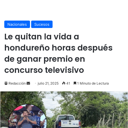
Nacionales
Sucesos
Le quitan la vida a
hondureño horas después
de ganar premio en
concurso televisivo
Send
Redacción
julio 21, 2025
41
1 Minuto de Lectura
an
email