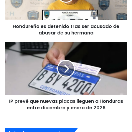
acusado
de
abusar
de
Hondureño es detenido tras ser acusado de
su
hermana
abusar de su hermana
IP
prevé
que
nuevas
placas
lleguen
a
Honduras
entre
IP prevé que nuevas placas lleguen a Honduras
diciembre
y
entre diciembre y enero de 2026
enero
de
2026