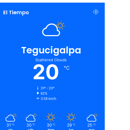
El Tiempo
Tegucigalpa
Scattered Clouds
20
℃
31º - 20º
82%
3.58 km/h
31
30
30
29
25
℃
℃
℃
℃
℃
vie
sáb
dom
lun
mar