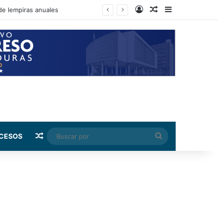
Log In
Random Article
Sidebar
ento de su salario beca
Random Article
Buscar
CESOS
por