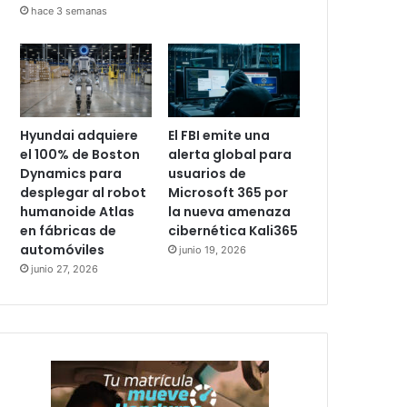
hace 3 semanas
Hyundai adquiere
El FBI emite una
el 100% de Boston
alerta global para
Dynamics para
usuarios de
desplegar al robot
Microsoft 365 por
humanoide Atlas
la nueva amenaza
en fábricas de
cibernética Kali365
automóviles
junio 19, 2026
junio 27, 2026