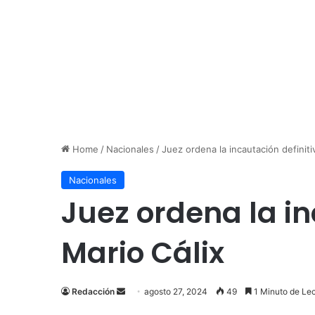
Home
/
Nacionales
/
Juez ordena la incautación definiti
Nacionales
Juez ordena la in
Mario Cálix
Send
Redacción
agosto 27, 2024
49
1 Minuto de Lec
an