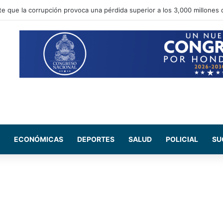
e Salud del CN se reúne con médicos residentes para evaluar el increm
ECONÓMICAS
DEPORTES
SALUD
POLICIAL
SU