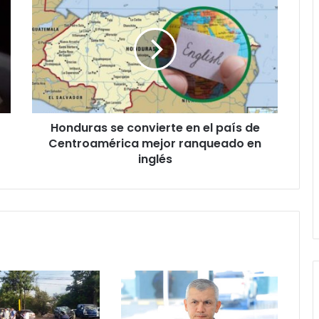
se
convierte
en
el
país
de
Centroamérica
mejor
Honduras se convierte en el país de
ranqueado
en
Centroamérica mejor ranqueado en
inglés
inglés