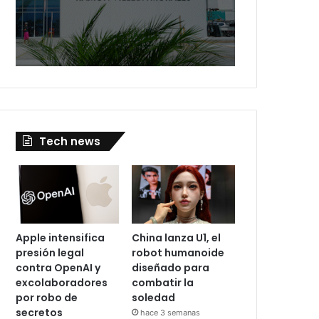
Tech news
Apple intensifica
China lanza U1, el
presión legal
robot humanoide
contra OpenAI y
diseñado para
excolaboradores
combatir la
por robo de
soledad
secretos
hace 3 semanas