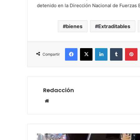
detenido en la Dirección Nacional de Fuerzas E
bienes
Extraditables
Facebook
X
LinkedIn
Tumblr
P
Compartir
Redacción
Website
Exministro