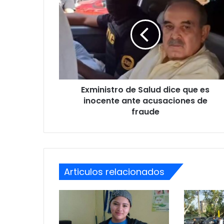
de
Salud
dice
que
es
inocente
ante
acusaciones
Exministro de Salud dice que es
de
fraude
inocente ante acusaciones de
fraude
Articulos relacionados