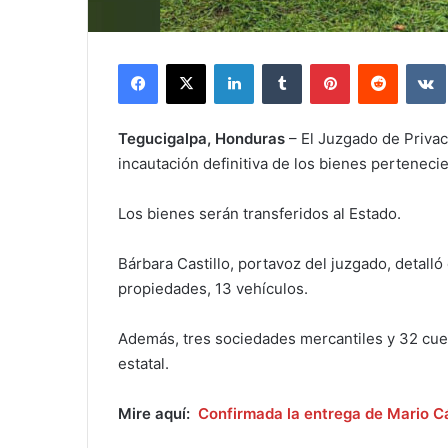
Facebook
X
LinkedIn
Tumblr
Pinterest
Reddit
Tegucigalpa, Honduras
– El Juzgado de Priva
incautación definitiva de los bienes pertenec
Los bienes serán transferidos al Estado.
Bárbara Castillo, portavoz del juzgado, detall
propiedades, 13 vehículos.
Además, tres sociedades mercantiles y 32 cue
estatal.
Mire aquí:
Confirmada la entrega de Mario Cá