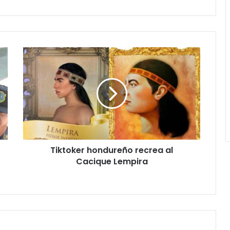
Tiktoker
hondureño
recrea
al
Cacique
Lempira
Tiktoker hondureño recrea al
Cacique Lempira