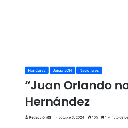
Honduras
Juicio JOH
Nacionales
“Juan Orlando no
Hernández
Send
Redacción
octubre 3, 2024
105
1 Minuto de Le
an