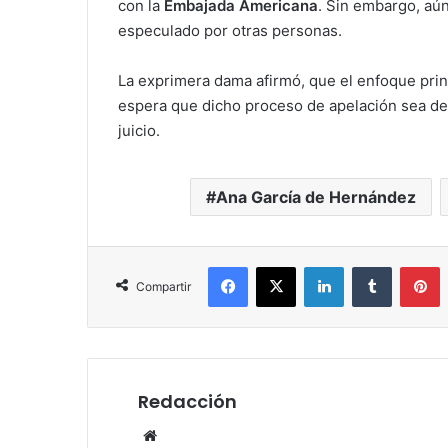
con la
Embajada Americana
. Sin embargo, aú
especulado por otras personas.
La exprimera dama afirmó, que el enfoque prin
espera que dicho proceso de apelación sea dec
juicio.
Ana García de Hernández
Facebook
X
LinkedIn
Tumblr
P
Compartir
Redacción
Website