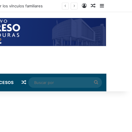
Log In
Random Article
Sidebar
Random Article
Buscar
CESOS
por