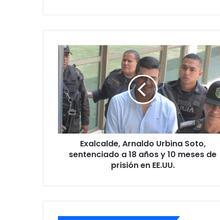
Exalcalde,
Arnaldo
Urbina
Soto,
sentenciado
a
18
años
y
Exalcalde, Arnaldo Urbina Soto,
10
meses
sentenciado a 18 años y 10 meses de
de
prisión en EE.UU.
prisión
en
EE.UU.