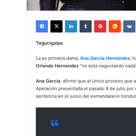
Facebook
X
LinkedIn
Tumblr
Pinterest
Reddit
Tegucigalpa
.
La ex primera dama,
Ana García Hernández
, 
Orlando Hernandez
“no esta negociando nada” 
Ana García
, afirmó que el único proceso que e
Apelación presentada el pasado 9 de julio po
sentencia en el juicio del exmandatario hondu