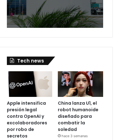
Tech news
Apple intensifica
China lanza U1, el
presión legal
robot humanoide
contra OpenAI y
diseñado para
excolaboradores
combatir la
por robo de
soledad
secretos
hace 3 semanas