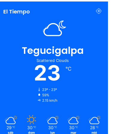
El Tiempo
Tegucigalpa
Scattered Clouds
23
℃
23º - 23º
59%
2.15 km/h
29
30
30
30
28
℃
℃
℃
℃
℃
sáb
dom
lun
mar
mié