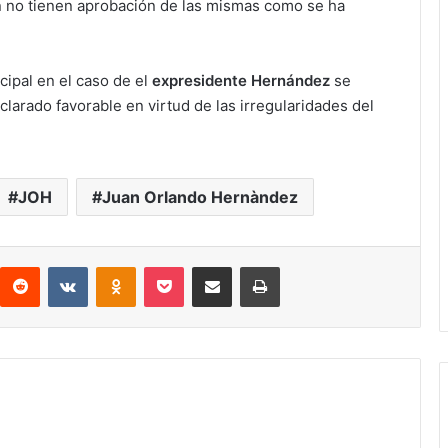
n no tienen aprobación de las mismas como se ha
cipal en el caso de el
expresidente Hernández
se
larado favorable en virtud de las irregularidades del
JOH
Juan Orlando Hernàndez
interest
Reddit
VKontakte
Odnoklassniki
Pocket
compartit via email
Print