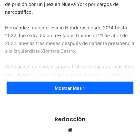
de prisión por un juez en Nueva York por cargos de
narcotráfico.
Hernández, quien presidió Honduras desde 2014 hasta
2022, fue extraditado a Estados Unidos el 21 de abril de
2022, apenas tres meses después de ceder la presidencia
a la izquierdista Xiomara Castro.
Se le acusó de conspirar para traficar drogas y armas. Esta
extradición se realizó bajo la misma ley que él aprobó en
2012, mientras era presidente del Congreso, bajo presión
Mostrar Mas
de Washington.
El juez Kevin Castel, además de la sentencia de prisión, le
impuso una multa de 8 millones de dólares y cinco años
Redacción
de libertad bajo vigilancia tras cumplir su condena.
Website
Lea aquí: Mike Vigil asombrado por sentencia de 45 años