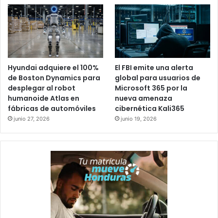
mostró una imagen de serenidad durante su proceso
judicial. Un día antes de su detención, cuando todo
indicaba que las autoridades iban por él, publicó una foto
jugando con sus perros de raza pastor alemán.
Hyundai adquiere el 100%
El FBI emite una alerta
Condenado
EEUU
de Boston Dynamics para
global para usuarios de
desplegar al robot
Microsoft 365 por la
Juan Orlando Hernández
humanoide Atlas en
nueva amenaza
fábricas de automóviles
cibernética Kali365
junio 27, 2026
junio 19, 2026