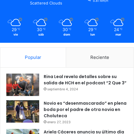
5.81 km/h
Scattered Clouds
29
30
30
29
24
℃
℃
℃
℃
℃
vie
sáb
dom
lun
mar
Popular
Reciente
Rina Leal revela detalles sobre su
salida de HCH en el podcast “2 Que 3”
septiembre 4, 2024
Novio es “desenmascarado” en plena
boda por el padre de otra novia en
Choluteca
enero 27, 2023
Ariela Cáceres anuncia su último día