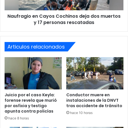
y
Jorge Aldana
Mayra Tercero
17
Naufragio en Cayos Cochinos deja dos muertos
personas
rescatadas
y 17 personas rescatadas
Articulos relacionados
Juicio por el caso Keyla:
Conductor muere en
forense revela que murió
instalaciones de la DNVT
por asfixia y testigo
tras accidente de tránsito
apunta contra policías
hace 10 horas
hace 8 horas