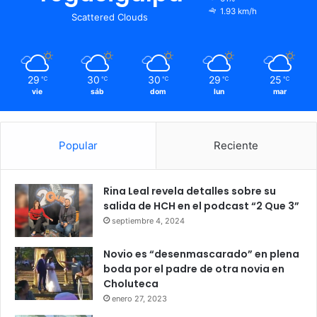
1.93 km/h
Scattered Clouds
29
30
30
29
25
℃
℃
℃
℃
℃
vie
sáb
dom
lun
mar
Popular
Reciente
Rina Leal revela detalles sobre su
salida de HCH en el podcast “2 Que 3”
septiembre 4, 2024
Novio es “desenmascarado” en plena
boda por el padre de otra novia en
Choluteca
enero 27, 2023