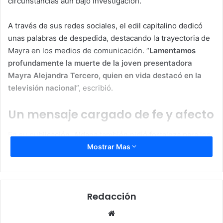
circunstancias aún bajo investigación.
A través de sus redes sociales, el edil capitalino dedicó
unas palabras de despedida, destacando la trayectoria de
Mayra en los medios de comunicación. “
Lamentamos
profundamente la muerte de la joven presentadora
Mayra Alejandra Tercero, quien en vida destacó en la
televisión nacional
”, escribió.
Un mensaje cargado de fe y afecto
En su publicación, Aldana también pidió fortaleza para los
familiares de la comunicadora en estos momentos de
Mostrar Mas
duelo. “
Ruego a Dios y a la Virgen que le den resignación
y fuerza a su familia en este momento tan difícil
”, añadió.
Redacción
Con afecto, cerró su mensaje con una frase que resuena
entre quienes la conocieron en vida: “
Descansa en paz,
Website
querida Colocha
”, utilizando el apodo con el que Mayra