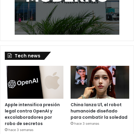
Tech news
Apple intensifica presión
China lanza U1, el robot
legal contra OpenAI y
humanoide diseñado
excolaboradores por
para combatir la soledad
robo de secretos
hace 3 semanas
hace 3 semanas