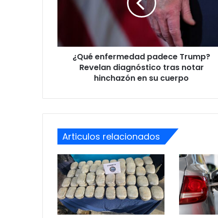
Revelan
diagnóstico
tras
notar
hinchazón
¿Qué enfermedad padece Trump?
en
su
Revelan diagnóstico tras notar
cuerpo
hinchazón en su cuerpo
Articulos relacionados