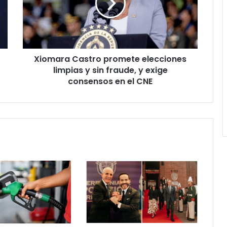
limpias
y
sin
fraude,
y
Xiomara Castro promete elecciones
exige
consensos
limpias y sin fraude, y exige
en
consensos en el CNE
el
CNE