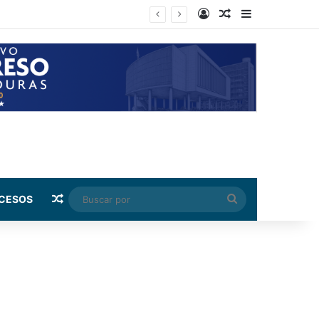
Log In
Random Article
Sidebar
e Colombia
Random Article
Buscar
CESOS
por