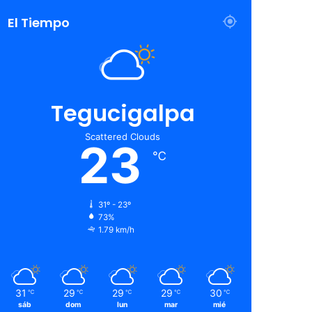
El Tiempo
Tegucigalpa
Scattered Clouds
23
℃
31º - 23º
73%
1.79 km/h
31
29
29
29
30
℃
℃
℃
℃
℃
sáb
dom
lun
mar
mié