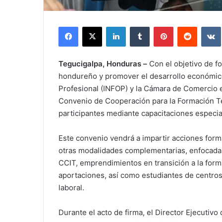
Facebook
X
LinkedIn
Tumblr
Pinterest
Reddit
Tegucigalpa, Honduras –
Con el objetivo de f
hondureño y promover el desarrollo económico 
Profesional (INFOP) y la Cámara de Comercio e
Convenio de Cooperación para la Formación Té
participantes mediante capacitaciones especia
Este convenio vendrá a impartir acciones form
otras modalidades complementarias, enfocadas 
CCIT, emprendimientos en transición a la forma
aportaciones, así como estudiantes de centro
laboral.
Durante el acto de firma, el Director Ejecutiv