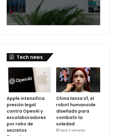
Tech news
Apple intensifica
China lanza U1, el
presión legal
robot humanoide
contra OpenAI y
diseñado para
excolaboradores
combatir la
por robo de
soledad
secretos
hace 3 semanas