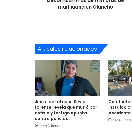
Decomisan más de mil libras de
marihuana en Olancho
Articulos relacionados
Juicio por el caso Keyla:
Conductor
forense revela que murió por
instalacio
asfixia y testigo apunta
accidente 
contra policías
hace 5 hora
hace 3 horas