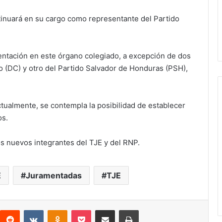
ntinuará en su cargo como representante del Partido
entación en este órgano colegiado, a excepción de dos
o (DC) y otro del Partido Salvador de Honduras (PSH),
ctualmente, se contempla la posibilidad de establecer
os.
s nuevos integrantes del TJE y del RNP.
E
Juramentadas
TJE
interest
Reddit
VKontakte
Odnoklassniki
Pocket
compartit via email
Print