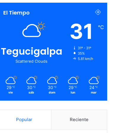
El Tiempo
31
℃
Tegucigalpa
31º - 31º
35%
5.81 km/h
Scattered Clouds
29
30
30
29
24
℃
℃
℃
℃
℃
vie
sáb
dom
lun
mar
Popular
Reciente