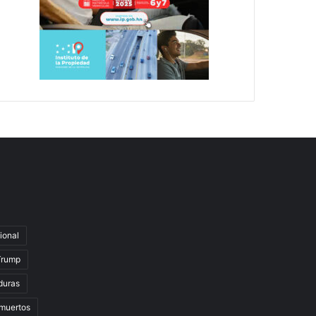
ional
Trump
duras
muertos