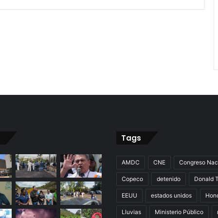
Tags
AMDC
CNE
Congreso Nac
Copeco
detenido
Donald 
EEUU
estados unidos
Hon
Lluvias
Ministerio Público