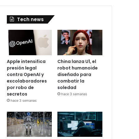
Tech news
Apple intensifica
China lanza U1, el
presión legal
robot humanoide
contra OpenAI y
diseñado para
excolaboradores
combatir la
por robo de
soledad
secretos
hace 3 semanas
hace 3 semanas