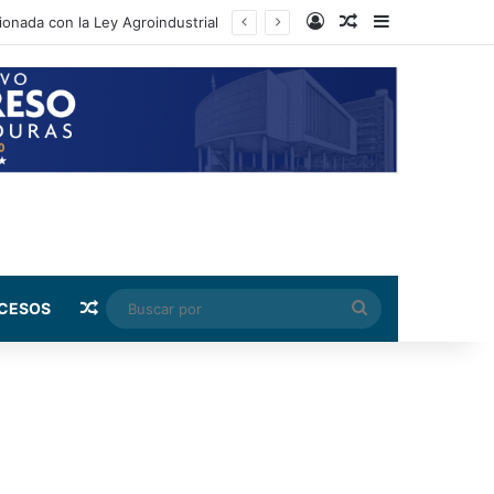
Log In
Random Article
Sidebar
cionada con la Ley Agroindustrial
Random Article
Buscar
CESOS
por