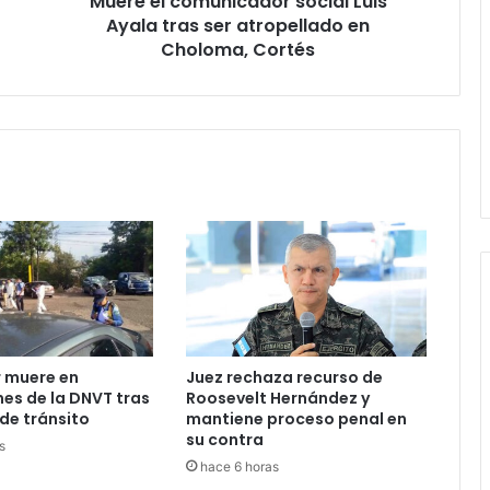
Muere el comunicador social Luis
Choloma,
Ayala tras ser atropellado en
Cortés
Choloma, Cortés
 muere en
Juez rechaza recurso de
nes de la DNVT tras
Roosevelt Hernández y
de tránsito
mantiene proceso penal en
su contra
s
hace 6 horas