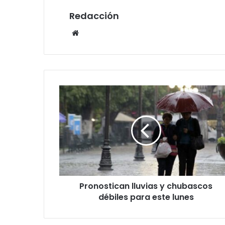
Redacción
Website
Pronostican
lluvias
y
chubascos
débiles
para
este
lunes
Pronostican lluvias y chubascos
débiles para este lunes