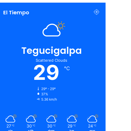
El Tiempo
Tegucigalpa
Scattered Clouds
29
℃
29º - 29º
37%
5.36 km/h
27
30
30
29
24
℃
℃
℃
℃
℃
vie
sáb
dom
lun
mar