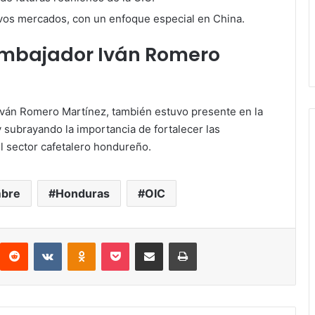
vos mercados, con un enfoque especial en China.
mbajador Iván Romero
Iván Romero Martínez, también estuvo presente en la
y subrayando la importancia de fortalecer las
el sector cafetalero hondureño.
bre
Honduras
OIC
interest
Reddit
VKontakte
Odnoklassniki
Pocket
compartit via email
Print