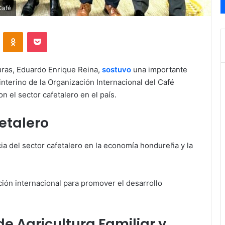
Café
VKontakte
Odnoklassniki
Pocket
uras, Eduardo Enrique Reina,
sostuvo
una importante
interino de la Organización Internacional del Café
n el sector cafetalero en el país.
fetalero
ia del sector cafetalero en la economía hondureña y la
ción internacional para promover el desarrollo
de Agricultura Familiar y