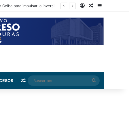
Log In
Random Article
Sidebar
El presidente del CN y diputados sostienen encuentro con sectores productivos de La Ceiba para impulsar la inversión
Random Article
Buscar
CESOS
por