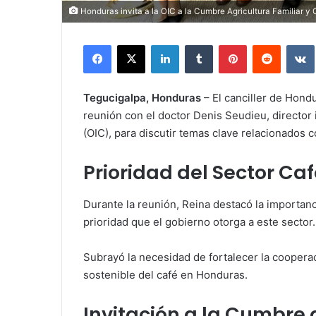
Honduras invita a la OIC a la Cumbre Agricultura Familiar y 
Facebook
X
LinkedIn
Tumblr
Pinterest
Reddit
Tegucigalpa, Honduras
– El canciller de Hond
reunión con el doctor Denis Seudieu, director 
(OIC), para discutir temas clave relacionados co
Prioridad del Sector Ca
Durante la reunión, Reina destacó la importanc
prioridad que el gobierno otorga a este sector.
Subrayó la necesidad de fortalecer la coopera
sostenible del café en Honduras.
Invitación a la Cumbre 