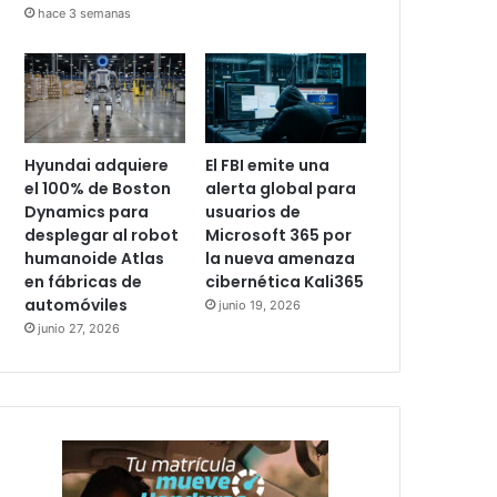
hace 3 semanas
Hyundai adquiere
El FBI emite una
el 100% de Boston
alerta global para
Dynamics para
usuarios de
desplegar al robot
Microsoft 365 por
humanoide Atlas
la nueva amenaza
en fábricas de
cibernética Kali365
automóviles
junio 19, 2026
junio 27, 2026