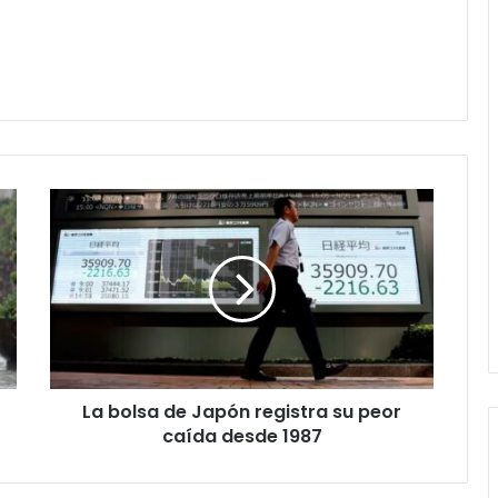
La
bolsa
de
Japón
registra
su
peor
caída
desde
La bolsa de Japón registra su peor
1987
caída desde 1987