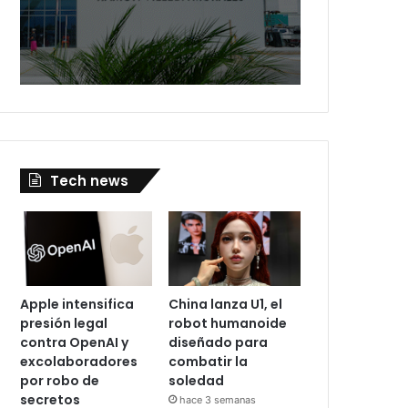
Tech news
Apple intensifica
China lanza U1, el
presión legal
robot humanoide
contra OpenAI y
diseñado para
excolaboradores
combatir la
por robo de
soledad
secretos
hace 3 semanas