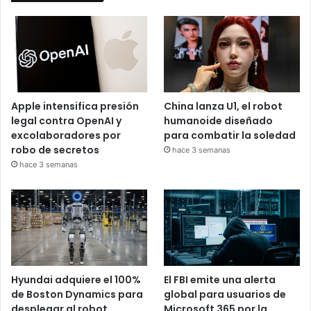
Apple intensifica presión
China lanza U1, el robot
legal contra OpenAI y
humanoide diseñado
excolaboradores por
para combatir la soledad
robo de secretos
hace 3 semanas
hace 3 semanas
Hyundai adquiere el 100%
El FBI emite una alerta
de Boston Dynamics para
global para usuarios de
desplegar al robot
Microsoft 365 por la