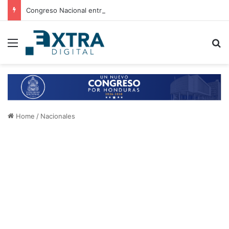
Congreso Nacional entrega 21 aires acondicionados a escuelas de Choluteca
Menu
B
Home
/
Nacionales