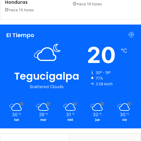
Honduras
hace 16 horas
hace 15 horas
El Tiempo
20
℃
Tegucigalpa
30º - 19º
77%
3.58 km/h
Scattered Clouds
30
29
31
32
30
℃
℃
℃
℃
℃
lun
mar
mié
jue
vie