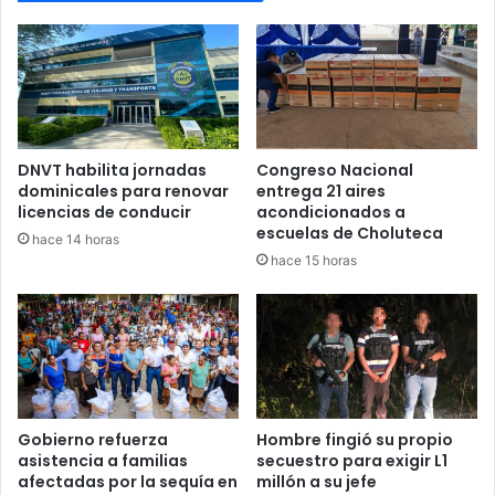
Las rutas han sido planificadas tomando en cuenta la
geografía, condiciones climáticas y seguridad, para
asegurar que cada votante pueda ejercer su derecho sin
inconvenientes.
Con la llegada de estas maletas a los departamentos
DNVT habilita jornadas
Congreso Nacional
mencionados, el país se prepara de manera oficial para la
dominicales para renovar
entrega 21 aires
jornada electoral más grande de la historia reciente de
licencias de conducir
acondicionados a
Honduras, en la que se elegirá presidente, congresistas y
escuelas de Choluteca
hace 14 horas
alcaldes municipales.
hace 15 horas
elecciones generales
Maletas
Gobierno refuerza
Hombre fingió su propio
asistencia a familias
secuestro para exigir L1
afectadas por la sequía en
millón a su jefe