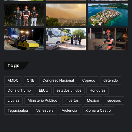
Tags
AMDC
CNE
Congreso Nacional
Copeco
detenido
Donald Trump
EEUU
estados unidos
Honduras
Lluvias
Ministerio Público
muertos
México
sucesos
Tegucigalpa
Venezuela
Violencia
Xiomara Castro