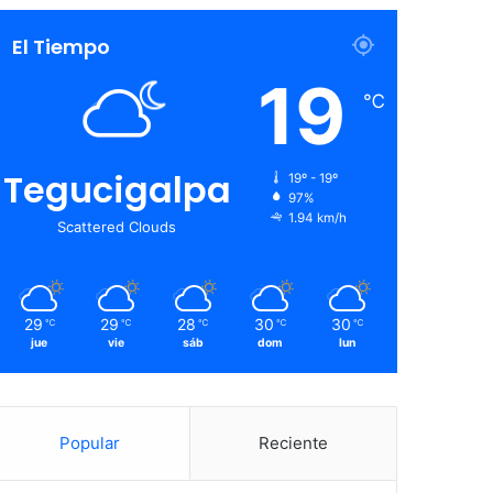
El Tiempo
19
℃
Tegucigalpa
19º - 19º
97%
1.94 km/h
Scattered Clouds
29
29
28
30
30
℃
℃
℃
℃
℃
jue
vie
sáb
dom
lun
Popular
Reciente