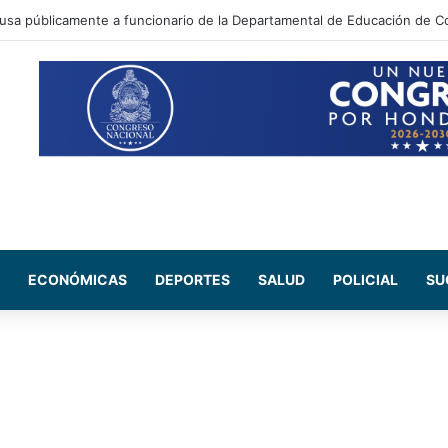
ada Maribel Espinoza arremete contra el expresidente Juan Orlando He
ECONÓMICAS
DEPORTES
SALUD
POLICIAL
SU