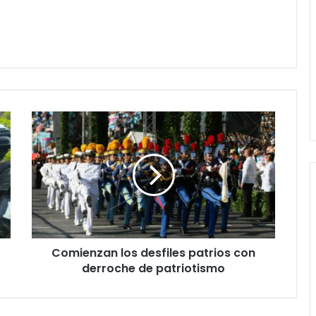
Comienzan
los
desfiles
patrios
con
derroche
de
patriotismo
Comienzan los desfiles patrios con
derroche de patriotismo