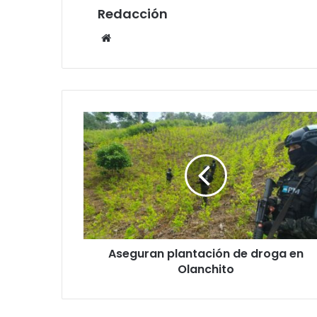
Redacción
Website
Aseguran
plantación
de
droga
en
Olanchito
Aseguran plantación de droga en
Olanchito