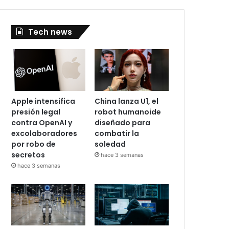
Tech news
Apple intensifica
China lanza U1, el
presión legal
robot humanoide
contra OpenAI y
diseñado para
excolaboradores
combatir la
por robo de
soledad
secretos
hace 3 semanas
hace 3 semanas