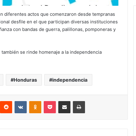
con diferentes actos que comenzaron desde tempranas
onal desfile en el que participan diversas instituciones
ñanza con bandas de guerra, palillonas, pomponeras y
 también se rinde homenaje a la independencia
Honduras
independencia
interest
Reddit
VKontakte
Odnoklassniki
Pocket
compartit via email
Print