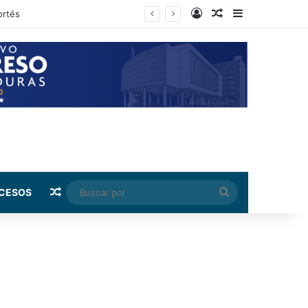
Log In
Random Article
Sidebar
rnández
Random Article
Buscar
CESOS
por